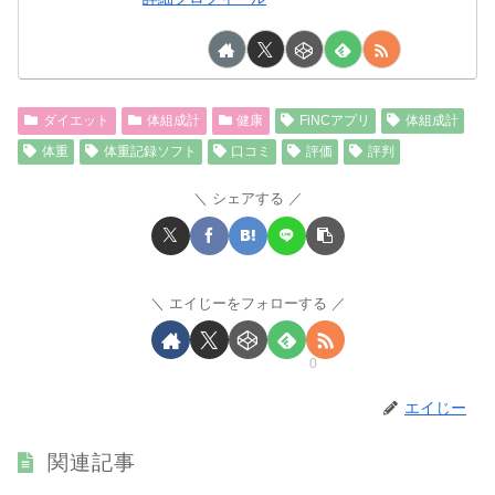
ダイエット
体組成計
健康
FiNCアプリ
体組成計
体重
体重記録ソフト
口コミ
評価
評判
シェアする
エイじーをフォローする
0
エイじー
関連記事