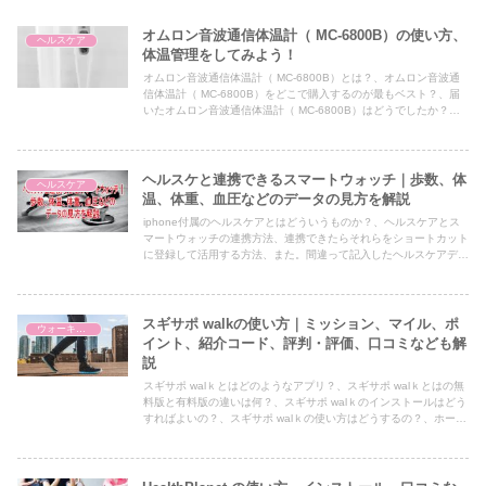
オムロン音波通信体温計（ MC-6800B）の使い方、
ヘルスケア
体温管理をしてみよう！
オムロン音波通信体温計（ MC-6800B）とは？、オムロン音波通
信体温計（ MC-6800B）をどこで購入するのが最もベスト？、届
いたオムロン音波通信体温計（ MC-6800B）はどうでしたか？、
OMRON connectのスマホへのインストール、オムロン音波通信体
温計（ MC-6800B）をOMRON connectに登録して利用するまで、
体温を計測してスマホに転送するまでの手順、オムロン音波通信体
温計（ MC-6800B）を使ってみたよ！、予測式（15秒）と実測式
ヘルスケと連携できるスマートウォッチ｜歩数、体
ヘルスケア
（10分）で体温を計測した結果（合計各３回）、体温を違った機
温、体重、血圧などのデータの見方を解説
器で測定した結果、iphoneの標準アプリであるヘルスケアと
iphone付属のヘルスケアとはどういうものか？、ヘルスケアとス
OMRON connectの連携などについて解説した記事です。
マートウォッチの連携方法、連携できたらそれらをショートカット
に登録して活用する方法、また。間違って記入したヘルスケアデー
タの削除、追加などについて紹介した記事です。
スギサポ walkの使い方｜ミッション、マイル、ポ
ウォーキング
イント、紹介コード、評判・評価、口コミなども解
説
スギサポ walｋとはどのようなアプリ？、スギサポ walｋとはの無
料版と有料版の違いは何？、スギサポ walｋのインストールはどう
すればよいの？、スギサポ walｋの使い方はどうするの？、ホーム
画面、ラリー一覧画面、ミッション画面、チェックイン画面、マイ
ページ画面、スギサポ walｋのマイルとポイントの関係はどうな
の？、スギサポ walｋの紹介コードとはどのようなもの？、スギサ
ポ walｋのの評判・評価、口コミはどうなの？などについて解説し