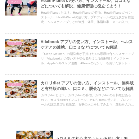
HealthPlanet の使い方、インストール、口コミな
ソフト
た記事です。
どについても解説、健康管理に役立てよう！
HealthPlanet とは？、HealthPlanetの特徴、HealthPlanetのイン
ストール、HealthPlanetの使い方、プロフィールの設定及び目標設
定、ヘルスケアアプリとの連携、体重、体脂肪率、メモの入力、歩
数、歩数消費カロリー、歩行時間、メモの入力、最高血圧、最低血
圧、脈拍、メモの入力、入力したデータのグラフ表示、入力したデ
ータを表示、HealthPlanet の評価・評判、口コミについても紹介
した記事です。
Vitalbook アプリの使い方、インストール、ヘルス
ソフト
ケアとの連携、口コミなどについても解説
「Sleep Meister」の開発者が手掛けたiOS専用統合ヘルスケアアプ
リ「Vitalbook」の使い方を初心者向けに徹底解説！インストー
ル、Appleヘルスケア連携、iPhoneのセンサーを用いた筋トレ・睡
眠・食事・水分の記録方法から、最新のメンテナンス状況や口コミ
まで丁寧に紹介します。
カロリdiet アプリの使い方、インストール、無料版
ソフト
と有料版の違い、口コミ、脱会などについても解説
カロリdietとは？、カロリdietの特徴、カロリdietの有料版はある
の？、カロリdietのインストール、カロリdietの使い方、プロフィ
ールの設定及び目標設定、食事の入力をしてみよう、運動を入力し
てみよう、１日の食事、運動、カダラ記録、PFCバランス、退会方
法、カロリdietの評価・評判、口コミなどについて紹介した記事で
す。
カロミルの初心者でもわかる使い方｜無