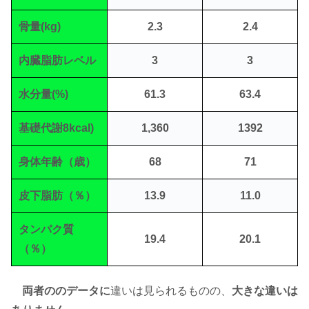
骨量(kg)
2.3
2.4
内臓脂肪レベル
3
3
水分量(%)
61.3
63.4
基礎代謝8kcal)
1,360
1392
身体年齢（歳）
68
71
皮下脂肪（％）
13.9
11.0
タンパク質
19.4
20.1
（％）
両者ののデータに
違いは見られるものの、
大きな違いは