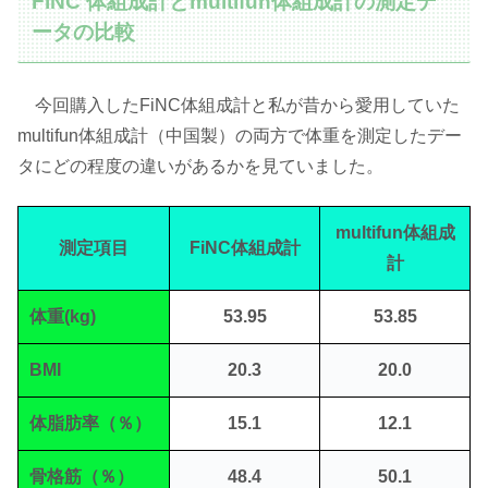
FiNC 体組成計とmultifun体組成計の測定デ
ータの比較
今回購入したFiNC体組成計と私が昔から愛用していた
multifun体組成計（中国製）の両方で体重を測定したデー
タにどの程度の違いがあるかを見ていました。
multifun体組成
測定項目
FiNC体組成計
計
体重(kg)
53.95
53.85
BMI
20.3
20.0
体脂肪率（％）
15.1
12.1
骨格筋（％）
48.4
50.1