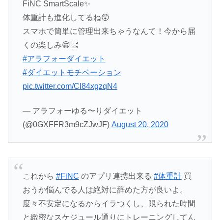
FiNC SmartScale✨
体重計も進化してるね😲
スマホで簡単に管理出来ちゃうなんて！今から届
くの楽しみ😁👏
#アラフォーダイエット
#ダイエットモチベーション
pic.twitter.com/Cl84xgzqN4
— アラフォーゆる〜りダイエット
(@0GXFFR3m9cZJwJF)
August 20, 2020
これから
#FiNC
のアプリ連携出来る
#体重計
買
おうか悩んでる人は絶対に辞めた方が良いよ。
度々不安定になるからイラつくし、限られた時間
と緻密なスケジュール通りにトレーニングしてん