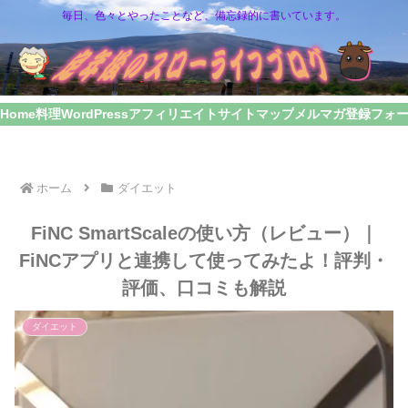
毎日、色々とやったことなど、備忘録的に書いています。
Home
料理
WordPress
アフィリエイト
サイトマップ
メルマガ登録フォ
ホーム
ダイエット
FiNC SmartScaleの使い方（レビュー）｜
FiNCアプリと連携して使ってみたよ！評判・
評価、口コミも解説
ダイエット