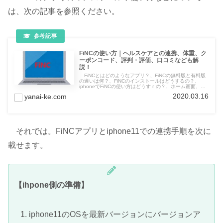
は、次の記事を参照ください。
FiNCの使い方｜ヘルスケアとの連携、体重、ク
ーポンコード、評判・評価、口コミなども解
説！
FiNCとはどのようなアプリ？、FiNCの無料版と有料版
の違いは何？、FiNCのインストールはどうするの？、
iphoneでFiNCの使い方はどうすｒの？、ホーム画面、き
ろく画面、歩数、食事、運動、体重、睡眠、ALL、ためる
2020.03.16
yanai-ke.com
画面、つかう画面、マイページ画面、FiNCのの評判・評
価、口コミはどうなの？などについて解説した記事です。
それでは。FiNCアプリとiphone11での連携手順を次に
載せます。
【ihpone側の準備】
iphone11のOSを最新バージョンにバージョンア