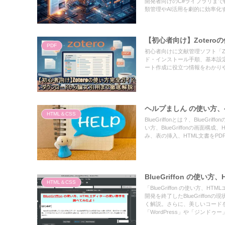
開発者向けのC#ライブラリまで幅
類管理やAI活用を劇的に効率化
【初心者向け】Zoter
PDF
初心者向けに文献管理ソフト「Z
ド・インストール手順、基本設定、
ート作成に役立つ情報をわかり
ヘルプましん の使い方
HTML＆CSS
BlueGriffonとは？、BlueGr
い方、BlueGriffonの画面
み、表の挿入、HTML文書をP
BlueGriffon の使
HTML＆CSS
「BlueGriffon の使い方
開発を終了したBlueGriff
く解説。さらに、美しいコードを
「WordPress」や「ジン