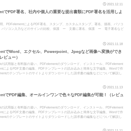
2021.12.11
elementでPDF署名、社内や個人の重要な提出書類にPDF署名を活用しよ
面の説明、PDFelementによるPDF署名、スタンプ、カスタムスタンプ、署名、描画、パソコ
、パソコン入力などのサインの比較、保護 ー 文書に署名、保護 ー 電子署名など
2021.11.18
lementでWord、エクセル、Powerpoint、Jpegなど画像へ変換ができ
（レビュー）
ementの試用版と有料版の違い、PDFelementのダウンロード、インストール、PDFelement
mentによるPDF文書の編集、PDFテンプレートの読み込みと簡単な文字編集、Wordで作
lementのテンプレートのサイトよりダウンロードした請求書の編集などについて解説し
2021.11.13
FelementでPDF編集、オールインワンで色々なPDF編集が可能！（レビュ
ementの試用版と有料版の違い、PDFelementのダウンロード、インストール、PDFelement
mentによるPDF文書の編集、PDFテンプレートの読み込みと簡単な文字編集、Wordで作
lementのテンプレートのサイトよりダウンロードした請求書の編集などについて解説し
2021.11.11