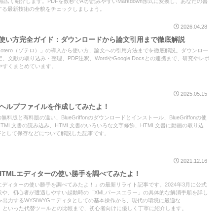
広く紹介します。PDFを数秒でAIが読みやすいMarkdown形式に変換し、あなたの書
する最新技術の全貌をチェックしましょう。
2026.04.28
oの使い方完全ガイド：ダウンロードから論文引用まで徹底解説
otero（ゾテロ）」の導入から使い方、論文への引用方法までを徹底解説。ダウンロー
文献の取り込み・整理、PDF注釈、WordやGoogle Docsとの連携まで、研究やレポ
やすくまとめています。
2025.05.15
、ヘルプファイルを作成してみたよ！
iffonの無料版と有料版の違い、BlueGriffonのダウンロードとインストール、BlueGriffonの使
構成、HTML文書の読み込み、HTML文書のいろいろな文字修飾、HTML文書に動画の取り込
DFとして保存などについて解説した記事です。
2021.12.16
い方、HTMLエディターの使い勝手を調べてみたよ！
、HTMLエディターの使い勝手を調べてみたよ！」の最新リライト記事です。2024年3月に公式
onの現状や、初心者が遭遇しやすい起動時の「XMLパースエラー」の具体的な解消手順を詳し
出力するWYSIWYGエディタとしての基本操作から、現代の環境に最適な
ドゥー」といった代替ツールとの比較まで、初心者向けに優しく丁寧に紹介します。