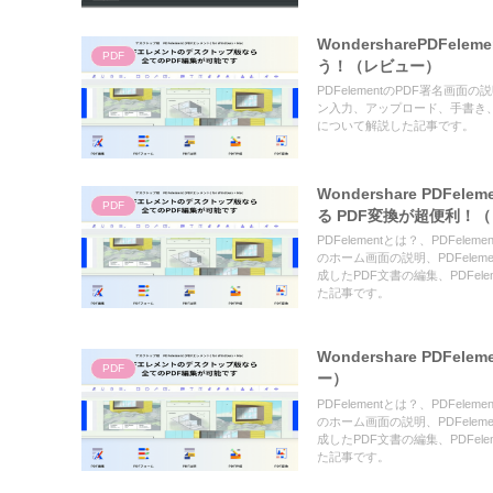
WondersharePDF
PDF
う！（レビュー）
PDFelementのPDF署名画
ン入力、アップロード、手書き
について解説した記事です。
Wondershare PDFe
PDF
る PDF変換が超便利！
PDFelementとは？、PDFel
のホーム画面の説明、PDFele
成したPDF文書の編集、PDFe
た記事です。
Wondershare PD
PDF
ー）
PDFelementとは？、PDFel
のホーム画面の説明、PDFele
成したPDF文書の編集、PDFe
た記事です。