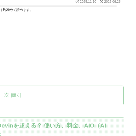
2025.11.10
2026.06.25
は
約29分
で読めます。
 次
：Devinを超える？ 使い方、料金、AIO（AI
t