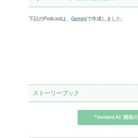
下記のPodcastは、
Gemini
で作成しました。
ストーリーブック
『Verdent AI: