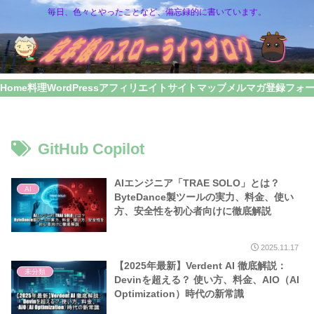
毎日、色々とやったことなど、備忘録的に書いています。
Home
料理
WordPress
アフィリエイト
サイトマップ
メルマガ登録フォ
GitHub Copilot
AIエンジニア「TRAE SOLO」とは？
AI
ByteDance製ツールの実力、料金、使い
方、安全性を初心者向けに徹底解説
2025.11.17
【2025年最新】Verdent AI 徹底解説：
未分類
Devinを超える？ 使い方、料金、AIO（AI
Optimization）時代の新常識