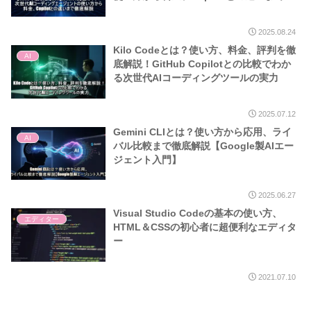
底解説
2025.08.24
Kilo Codeとは？使い方、料金、評判を徹
AI
底解説！GitHub Copilotとの比較でわか
る次世代AIコーディングツールの実力
2025.07.12
Gemini CLIとは？使い方から応用、ライ
AI
バル比較まで徹底解説【Google製AIエー
ジェント入門】
2025.06.27
Visual Studio Codeの基本の使い方、
エディター
HTML＆CSSの初心者に超便利なエディタ
ー
2021.07.10