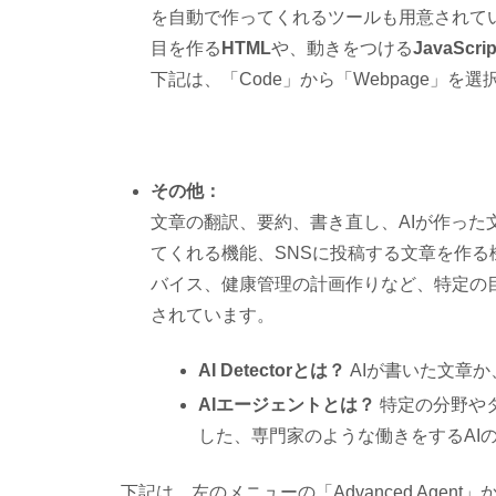
を自動で作ってくれるツールも用意されて
目を作る
HTML
や、動きをつける
JavaScrip
下記は、「Code」から「Webpage」
その他：
文章の翻訳、要約、書き直し、AIが作った
てくれる機能、SNSに投稿する文章を作
バイス、健康管理の計画作りなど、特定の
されています。
AI Detectorとは？
AIが書いた文章
AIエージェントとは？
特定の分野や
した、専門家のような働きをするAI
下記は、左のメニューの
「Advanced Agent
」か