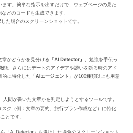
います。簡単な指示を出すだけで、ウェブページの見た
t
などのコードを生成できます。
を選択した場合のスクリーンショットです。
文章かどうかを見分ける
「AI Detector」
、
勉強を手伝っ
る機能、さらにはデートのアイデアや誘いを断る時のアド
目的に特化した
「AIエージェント」
が100種類以上も用意
か、人間が書いた文章かを判定しようとするツールです。
タスク（例：文章の要約、旅行プラン作成など）に特化
のことです。
ら「AI Detector」を選択した場合のスクリーンショット