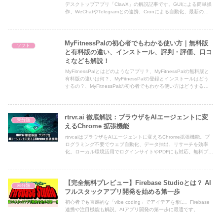
デスクトップアプリ「ClawX」の解説記事です。GUIによる簡単操
作、WeChatやTelegramとの連携、Cronによる自動化、最新のセ
キュリティ基盤NemoClawまで、初心者がAIエージェントを使いこ
なすための情報を網羅しています 。
MyFitnessPalの初心者でもわかる使い方｜無料版
ソフト
と有料版の違い、インストール、評判・評価、口コ
ミなども解説！
MyFitnessPalとはどのようなアプリ？、MyFitnessPalの無料版と
有料版の違いは何？、MyFitnessPalの登録とインストールはどう
するの？、MyFitnessPalの初心者でもわかる使い方はどうする
の？、AndoroidスマホにMyFitnessPalをインストール、ログイン
して始めるまで、ホーム画面、ステータス、水分、フード、エクサ
サイズ、体重、MyFitnessPalの評判・評価、口コミはどうなの？
などについて解説した記事です。
rtrvr.ai 徹底解説：ブラウザをAIエージェントに変
未分類
えるChrome 拡張機能
rtrvr.aiはブラウザをAIエージェントに変えるChrome拡張機能。プ
ログラミング不要でウェブ自動化、データ抽出、リサーチを効率
化。ローカル環境活用でログインサイトやPDFにも対応。無料プラ
ンで始められる革新的なツールを徹底解説。
【完全無料プレビュー】Firebase Studioとは？ AI
未分類
フルスタックアプリ開発を始める第一歩
初心者でも直感的な「vibe coding」でアイデアを形に。Firebase
連携や注目機能も解説。AIアプリ開発の第一歩に最適です。