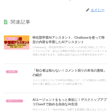
0
エイじー
関連記事
特化型学習AIアシスタント、Chatbaseを使って特
未分類
定の内容を学習したAIアシスタント
Chatbaseは、特化型学習AIアシスタントの作成に特化したプラッ
トフォームです。あなたの興味や目的に合わせたAIアシスタントを
簡単に作成できます。自然な会話であなたの学習や生活をサポート
します。
「初心者は知らない！コメント回りの本当の意味」
未分類
の紹介
コメント回りについての本当の理由につて、２つの観点から説明し
分かり易く解説したレポートの紹介記事です。
AIエージェントをもっと身近に！デスクトップアプ
AIエージェント
リClawXで始める自由なAI生活
AIエージェント「OpenClaw」を誰でも直感的に使えるようにした