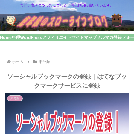
毎日、色々とやったことなど、備忘録的に書いています。
Home
料理
WordPress
アフィリエイト
サイトマップ
メルマガ登録フォ
ホーム
未分類
ソーシャルブックマークの登録｜はてなブッ
クマークサービスに登録
未分類