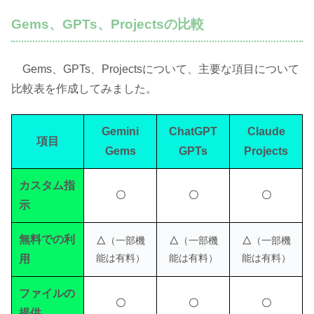
Gems、GPTs、Projectsの比較
Gems、GPTs、Projectsについて、主要な項目について
比較表を作成してみました。
Gemini
ChatGPT
Claude
項目
Gems
GPTs
Projects
カスタム指
〇
〇
〇
示
無料での利
△
（一部機
△
（一部機
△
（一部機
能は有料）
能は有料）
能は有料）
用
ファイルの
〇
〇
〇
提供