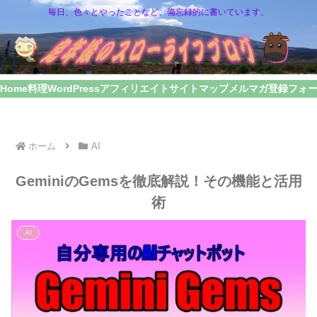
毎日、色々とやったことなど、備忘録的に書いています。
Home
料理
WordPress
アフィリエイト
サイトマップ
メルマガ登録フォ
ホーム
AI
GeminiのGemsを徹底解説！その機能と活用
術
AI