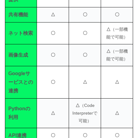
共有機能
△
〇
〇
△
（一部機
ネット検索
〇
〇
能で可能）
△
（一部機
画像生成
〇
〇
能で可能）
Googleサ
ービスとの
〇
△
△
連携
△
（Code
Pythonの
△
Interpreterで
△
利用
可能）
API連携
〇
〇
〇