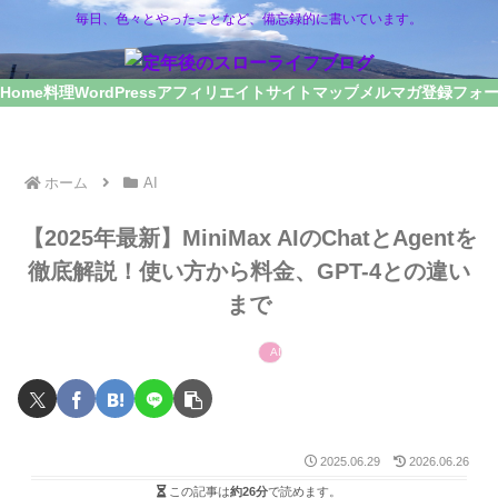
毎日、色々とやったことなど、備忘録的に書いています。
Home
料理
WordPress
アフィリエイト
サイトマップ
メルマガ登録フォ
ホーム
AI
【2025年最新】MiniMax AIのChatとAgentを
徹底解説！使い方から料金、GPT-4との違い
まで
AI
2025.06.29
2026.06.26
この記事は
約26分
で読めます。