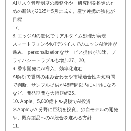
AIリスク管理制度の義務化や、研究開発推進のた
めの新法が2025年5月に成立。産学連携の強化が
目標
17。
8. エッジAIの進化でリアルタイム処理が実現
スマートフォンやIoTデバイスでのエッジAI活用が
進み、 personalizationなサービス提供が加速。プ
ライバシートラブルも増加27、20。
9. 香水開発にAI導入、効率化進む
AI解析で香料の組み合わせや市場適合性を短時間
で判断。サンプル提供が48時間以内に可能になる
など、開発期間を大幅短縮25。
10. Apple、5,000億ドル規模でAI投資
米AppleがAI分野に巨額を投資。独自モデルの開発
や、既存製品へのAI統合を進める方針
11。