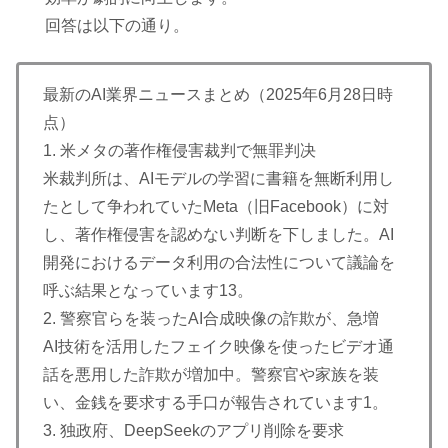
回答は以下の通り。
最新のAI業界ニュースまとめ（2025年6月28日時
点）
1. 米メタの著作権侵害裁判で無罪判决
米裁判所は、AIモデルの学習に書籍を無断利用し
たとして争われていたMeta（旧Facebook）に対
し、著作権侵害を認めない判断を下しました。AI
開発におけるデータ利用の合法性について議論を
呼ぶ結果となっています13。
2. 警察官らを装ったAI合成映像の詐欺が、急増
AI技術を活用したフェイク映像を使ったビデオ通
話を悪用した詐欺が増加中。警察官や家族を装
い、金銭を要求する手口が報告されています1。
3. 独政府、DeepSeekのアプリ削除を要求