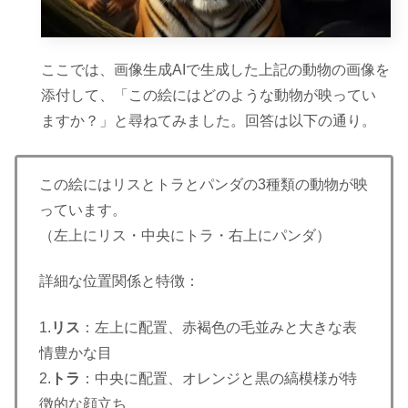
ここでは、画像生成AIで生成した上記の動物の画像を
添付して、「この絵にはどのような動物が映ってい
ますか？」と尋ねてみました。回答は以下の通り。
この絵にはリスと
トラとパンダの3
種類の動物が映
っ
ています。
（左上にリス・中
央にトラ・右上に
パンダ）
詳細な位置関係と特徴：
1.
リス
：
左上に配置、
赤褐色の毛並みと
大きな表
情豊かな
目
2.
トラ
：
中央に配置、
オレンジと黒の縞
模様が特
徴的な顔
立ち