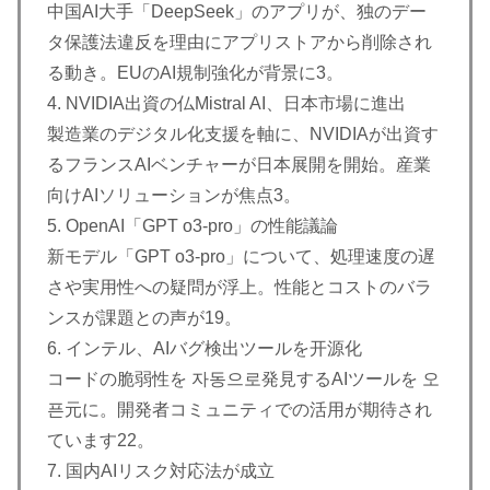
中国AI大手「DeepSeek」のアプリが、独のデー
タ保護法違反を理由にアプリストアから削除され
る動き。EUのAI規制強化が背景に3。
4. NVIDIA出資の仏Mistral AI、日本市場に進出
製造業のデジタル化支援を軸に、NVIDIAが出資す
るフランスAIベンチャーが日本展開を開始。産業
向けAIソリューションが焦点3。
5. OpenAI「GPT o3-pro」の性能議論
新モデル「GPT o3-pro」について、処理速度の遅
さや実用性への疑問が浮上。性能とコストのバラ
ンスが課題との声が19。
6. インテル、AIバグ検出ツールを开源化
コードの脆弱性を 자동으로発見するAIツールを 오
픈元に。開発者コミュニティでの活用が期待され
ています22。
7. 国内AIリスク対応法が成立