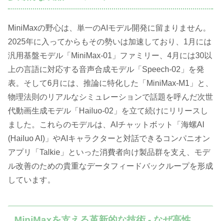
MiniMaxの野心は、単一のAIモデル開発に留まりません。
2025年に入ってからもその勢いは加速しており、1月には
汎用基盤モデル「MiniMax-01」ファミリー、4月には30以
上の言語に対応する音声合成モデル「Speech-02」を発
表。そして6月には、推論に特化した「MiniMax-M1」と、
物理法則のリアルなシミュレーションで話題を呼んだ次世
代動画生成モデル「Hailuo-02」を立て続けにリリースし
ました。これらのモデルは、AIチャットボット「海螺AI
(Hailuo AI)」やAIキャラクターと対話できるコンパニオン
アプリ「Talkie」といった消費者向け製品群を支え、モデ
ル改善のための貴重なデータフィードバックループを形成
しています。
MiniMaxを支える革新的な技術 - なぜ高性