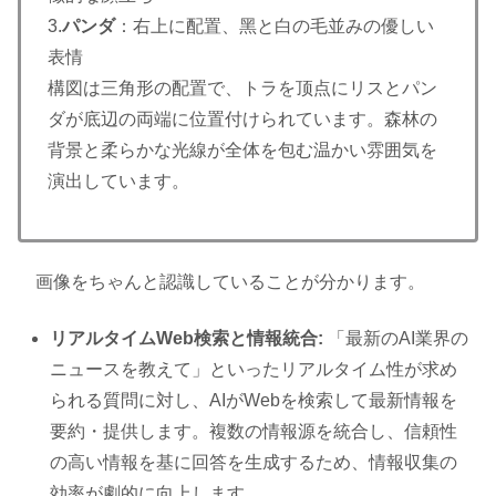
3.
パンダ
：
右上に配置、
黑と白の毛並みの優しい
表情
構図は三角形の配置で、
トラを顶点にリス
とパン
ダが底辺の
両端に位置付けら
れています。
森林の
背景と柔ら
かな光線が全体を
包む温かい雰囲気
を
演出しています
。
画像をちゃんと認識していることが分かります。
リアルタイムWeb検索と情報統合:
「最新のAI業界の
ニュースを教えて」といったリアルタイム性が求め
られる質問に対し、AIがWebを検索して最新情報を
要約・提供します。複数の情報源を統合し、信頼性
の高い情報を基に回答を生成するため、情報収集の
効率が劇的に向上します。