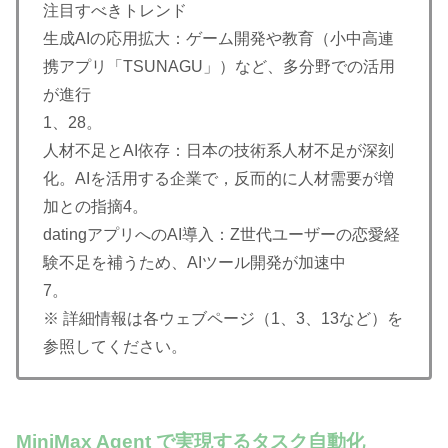
注目すべきトレンド
生成AIの応用拡大：ゲーム開発や教育（小中高連
携アプリ「TSUNAGU」）など、多分野での活用
が進行
1、28。
人材不足とAI依存：日本の技術系人材不足が深刻
化。AIを活用する企業で，反而的に人材需要が増
加との指摘4。
datingアプリへのAI導入：Z世代ユーザーの恋愛経
験不足を補うため、AIツール開発が加速中
7。
※ 詳細情報は各ウェブページ（1、3、13など）を
参照してください。
MiniMax Agent で実現するタスク自動化