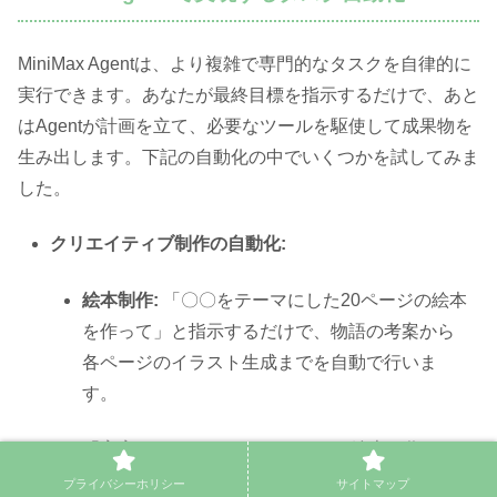
MiniMax Agentは、より複雑で専門的なタスクを自律的に
実行できます。あなたが最終目標を指示するだけで、あと
はAgentが計画を立て、必要なツールを駆使して成果物を
生み出します。下記の自動化の中でいくつかを試してみま
した。
クリエイティブ制作の自動化:
絵本制作:
「〇〇をテーマにした20ページの絵本
を作って」と指示するだけで、物語の考案から
各ページのイラスト生成までを自動で行いま
す。
「宇宙をテーマにした20ページの絵本を作っ
て」と頼んでみました。作成された絵本は、次
プライバシーホリシー
サイトマップ