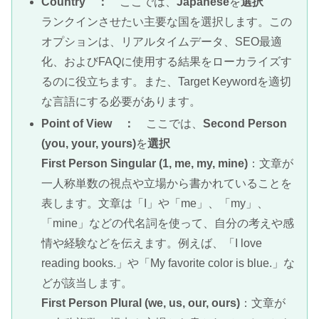
Country ：
ここでは、
Japanese
を
選択
ランクインさせたい主要な国を選択します。この
オプションは、リアルタイムデータ、SEO最適
化、およびFAQに使用する結果をローカライズす
るのに役立ちます。また、Target Keywordを適切
な言語にする必要があります。
Point of View ：
ここでは、
Second Person
(you, your, yours)
を
選択
First Person Singular (1, me, my, mine)
：文章が
一人称単数の視点や立場から書かれていることを
表します。文章は「I」や「me」、「my」、
「mine」などの代名詞を使って、自分の考えや感
情や経験などを伝えます。例えば、「I love
reading books.」や「My favorite color is blue.」な
どが該当します。
First Person Plural (we, us, our, ours)
：文章が