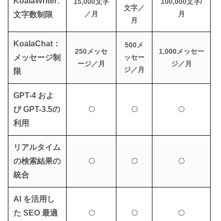
KoalaWriter:
15,000文字
100,000文字/
文字／
／月
月
文字数制限
月
KoalaChat：
500メ
250メッセ
1,000メッセー
メッセージ制
ッセー
ージ／月
ジ／月
ジ／月
限
GPT-4 およ
び GPT-3.5の
〇
〇
〇
利用
リアルタイム
の検索結果の
〇
〇
〇
統合
AI を活用し
た SEO 最適
〇
〇
〇