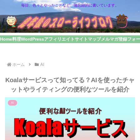
毎日、色々とやったことなど、備忘録的に書いています。
Home
料理
WordPress
アフィリエイト
サイトマップ
メルマガ登録フォ
ホーム
AI
Koalaサービスって知ってる？AIを使ったチャ
ットやライティングの便利なツールを紹介
AI