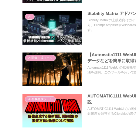
Stability Matri
AI
Stability Matrixの上
方、Prompt Amplifier
す。
【Automatic1111 We
AI画像生成ツール
データなどを簡単に取得
Automatic1111 WebUIの
法を説明。このツールを用いて
AUTOMATIC1111 W
AI画像生成ツール
説
AUTOMATIC1111 WebU
影響度を調整するClip ski