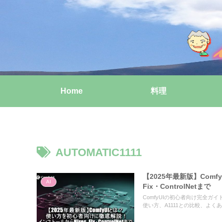
Home
料理
AUTOMATIC1111
【2025年最新版】Com
AI
Fix・ControlNetまで
ComfyUIの初心者向け完全ガイド。イン
使い方、A1111との比較、よ