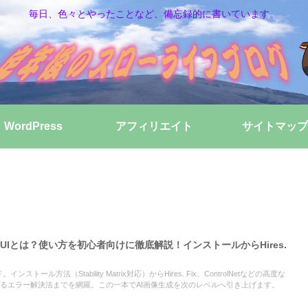
毎日、色々とやったことなど、備忘録的に書いています。
WordPress
アフィリエイト
サイトマップ
fyUIとは？使い方を初心者向けに徹底解説！インストールからHires.
ストール方法（Stability Matrix対応）からHires. Fix、ControlNetなどの高度な
くあるエラー解決法までを網羅。この一本でAI画像生成を次のレベルへ引き上げます。