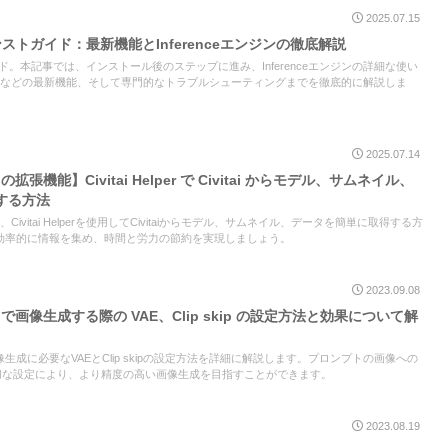
2025.07.15
x アドバンストガイド：最新機能とInferenceエンジンの徹底解説
級者向けガイド。本記事では、インストール後のステップに進み、Inferenceエンジンの詳細な使い
やWildcardsなどの最新機能、そして専門的なトラブルシューティングまでを徹底的に解説しま
2025.07.14
bUIの拡張機能】Civitai Helper で Civitai からモデル、サムネイル、
する方法
拡張機能、Civitai Helperを使用してCivitaiからモデル、サムネイル、データを簡単に取得する方
効率的に情報を集め、時間と労力の節約を実現しましょう。
2023.09.08
ebUIで画像生成する際の VAE、Clip skip の設定方法と効果について解
Iでの画像生成に必要なVAEとClip skipの設定方法を詳細に解説します。プロンプトの画像への
pの適切な設定により、より精度の高い画像生成を目指すことができます。
2023.08.19