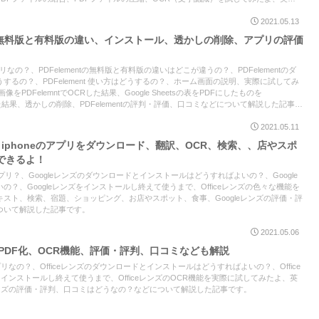
orでOCRした結果、Google Sheetsの表をPDFにしたものをEaseUS PDF Editorで読み
2021.05.13
PDF Editorのまとめと感想などについて解説した記事です。
い方、無料版と有料版の違い、インストール、透かしの削除、アプリの評価
プリなの？、PDFelementの無料版と有料版の違いはどこが違うの？、PDFelementのダ
するの？、PDFelement 使い方はどうするの？、ホーム画面の説明、実際に試してみ
PDFelemntでOCRした結果、Google Sheetsの表をPDFにしたものを
Rした結果、透かしの削除、PDFelementの評判・評価、口コミなどについて解説した記事で
2021.05.11
｜iphoneのアプリをダウンロード、翻訳、OCR、検索、、店やスポ
できるよ！
アプリ？、Googleレンズのダウンロードとインストールはどうすればよいの？、Google
？、Googleレンズをインストールし終えて使うまで、Officeレンズの色々な機能を
スト、検索、宿題、ショッピング、お店やスポット、食事、Googleレンズの評価・評
ついて解説した記事です。
2021.05.06
方｜PDF化、OCR機能、評価・評判、口コミなども解説
プリなの？、Officeレンズのダウンロードとインストールはどうすればよいの？、Office
ズをインストールし終えて使うまで、OfficeレンズのOCR機能を実際に試してみたよ、英
ceレンズの評価・評判、口コミはどうなの？などについて解説した記事です。