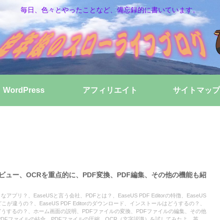
毎日、色々とやったことなど、備忘録的に書いています。
WordPress
アフィリエイト
サイトマップ
torのレビュー、OCRを重点的に、PDF変換、PDF編集、その他の機能も紹
のようなアプリ？、EaseUSと言う会社、PDFとは？、EaseUS PDF Editorの特徴、EaseUS
はどこが違うの？、EaseUS PDF Editorのダウンロード、インストールはどうするの？、
の使い方はどうするの？、ホーム画面の説明、PDFファイルの変換、PDFファイルの編集、その他
PDFファイルの結合、PDFファイルの圧縮、OCR（文字認識）を試してみたよ、英語