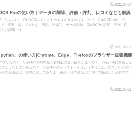
2021.05.04
pOCR Proの使い方｜データの削除、評価・評判、口コミなども解説
なアプリなの？、ClipOCRのインストールはどうすればよいの？、ClipOCRの使い方、
ら使うまで、実際に試してみたよ、英語、日本語、データ削除、ClipOCRの評価・評判、口コ
説した記事です。
2021.05.03
yfish」の使い方|Chrome、Edge、Firefoxのブラウザー拡張機能
なアプリなの？、Copyfishの無料版と有料版の違いは何が違うの？、Copyfishに対応した
ようなものがあるの？、Copyfishのインストールはどうすればよいの？、Copyfish
yfishの言語設定、実際に試してみたよ、英語、日本語などについて解説した記事です。
2021.05.02