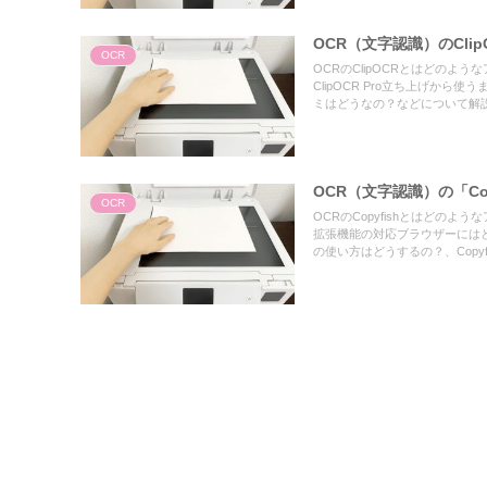
OCR（文字認識）のCli
OCR
OCRのClipOCRとはどのよう
ClipOCR Pro立ち上げか
ミはどうなの？などについて解
OCR（文字認識）の「Cop
OCR
OCRのCopyfishとはどのよう
拡張機能の対応ブラウザーにはどの
の使い方はどうするの？、Cop