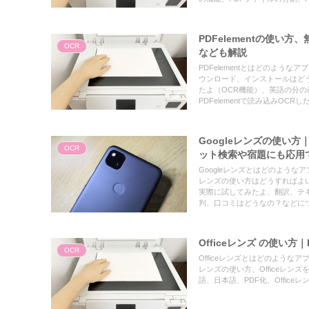
の文の画像をEaseUS PDF Edit
込みOCRした結果、EaseUS 
PDFelementの使
OCR
なども解説
PDFelementとはどのようなア
ウンロード、インストールはどう
たよ（OCR機能）、英語の分の画像を
PDFelementで読み込みOC
す。
Googleレンズの使い方
OCR
ット検索や宿題にも応用
Googleレンズとはどのような
レンズの使い方はどうすればよいの
実際に試してみたよ、翻訳、テキ
判、口コミはどうなの？などに
Officeレンズ の使い
OCR
Officeレンズとはどのようなア
レンズの使い方、Officeレン
語、日本語、PDF化、Offi