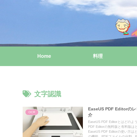
Home
料理
文字認識
EaseUS PDF Edi
OCR
介
EaseUS PDF Editorとはど
PDF Editorの無料版と有料版
EaseUS PDF Editor
の機能、PDFファイルの分割、