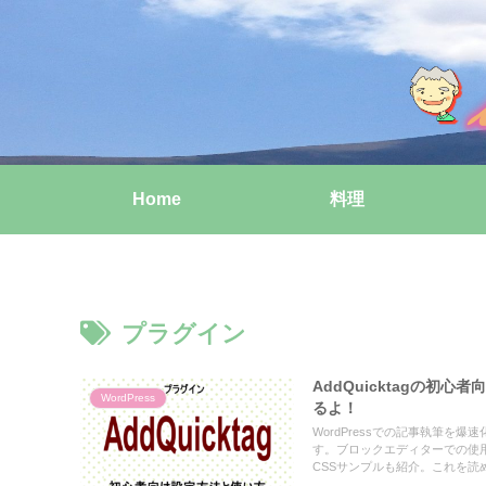
Home
料理
プラグイン
AddQuicktagの初心者
WordPress
るよ！
WordPressでの記事執筆を爆
す。ブロックエディターでの使用法や
CSSサンプルも紹介。これを