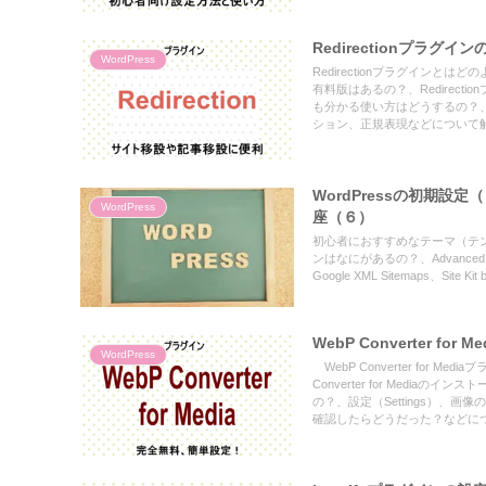
Redirectionプラ
WordPress
Redirectionプラグインとはど
有料版はあるの？、Redirect
も分かる使い方はどうするの？、
ション、正規表現などについて
WordPressの初期設
WordPress
座（６）
初心者におすすめなテーマ（テ
ンはなにがあるの？、Advanced Edito
Google XML Sitemaps、Sit
WebP Converter 
WordPress
WebP Converter for Me
Converter for Mediaの
の？、設定（Settings）、画像の再生
確認したらどうだった？などに