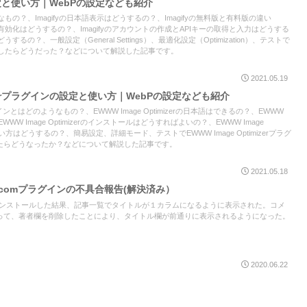
設定と使い方｜WebPの設定なども紹介
うなもの？、Imagifyの日本語表示はどうするの？、Imagifyの無料版と有料版の違い
と有効化はどうするの？、Imagifyのアカウントの作成とAPIキーの取得と入力はどうする
うするの？、一般設定（General Settings）、最適化設定（Optimization）、テストで
の確認したらどうだった？などについて解説した記事です。
2021.05.19
imizerプラグインの設定と使い方｜WebPの設定なども紹介
rプラグインとはどのようなもの？、EWWW Image Optimizerの日本語はできるの？、EWWW
？、EWWW Image Optimizerのインストールはどうすればよいの？、EWWW Image
使い方はどうするの？、簡易設定、詳細モード、テストでEWWW Image Optimizerプラグ
たらどうなったか？などについて解説した記事です。
2021.05.18
Press.comプラグインの不具合報告(解決済み）
ess.comをインストールした結果、記事一覧でタイトルが１カラムになるように表示された。コメ
って、著者欄を削除したことにより、タイトル欄が前通りに表示されるようになった。
2020.06.22