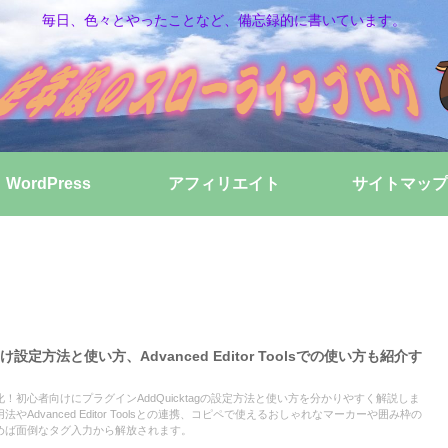
毎日、色々とやったことなど、備忘録的に書いています。
WordPress
アフィリエイト
サイトマップ
向け設定方法と使い方、Advanced Editor Toolsでの使い方も紹介す
速化！初心者向けにプラグインAddQuicktagの設定方法と使い方を分かりやすく解説しま
Advanced Editor Toolsとの連携、コピペで使えるおしゃれなマーカーや囲み枠の
読めば面倒なタグ入力から解放されます。