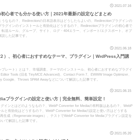
2021.07.16
グインの初心者でも分かる使い方｜2021年最新の設定などまとめ
のようなもの？、Redirectionの日本語表示はどうしたらよいの、Redirectionプラグインの
ionプラグインのインストールと有効化はどうするの？、Redirectionプラグインの初心者で
転送ルール、グループ、サイト、ログ・404エラー、インポート/エクスポート、オプ
解説した記事です。
2021.06.18
定（２）、初心者におすすめなテーマ、プラグイン｜WrdPress入門講
ンプレート）とは？、市場調査、テーマのインストール、初心者におすすめなプラグイ
r Tools (旧名 TinyMCE Advanced)、Contact Form 7、EWWW Image Optimizer、
e Kit by Google、Throws SPAM Awayなどについて解説した記事です。
2021.06.15
for Mediaプラグインの設定と使い方｜完全無料、簡単設定！
diaプラグインとはどのようなもの？、WebP Converter for Mediaの有料版はあるの？、WebP
インストールと有効化はどうするの？、WebP Converter for Mediaの設定と使い方はどうする
成（Regenerate images）、テストでWebP Converter for Mediaプラグイン設定を
ついて解説した記事です。
2021.05.20