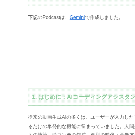
下記のPodcastは、
Gemini
で作成しました。
1. はじめに：AIコーディングアシス
従来の動画生成AIの多くは、ユーザーが入力し
るだけの単発的な機能に留まっていました
。人間
トの執筆、絵コンテの作成、個別の映像・画像ア