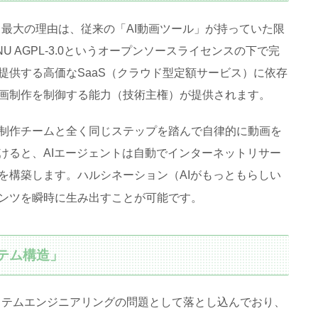
でいる最大の理由は、従来の「AI動画ツール」が持っていた限
U AGPL-3.0というオープンソースライセンスの下で完
提供する高価なSaaS（クラウド型定額サービス）に依存
画制作を制御する能力（技術主権）が提供されます
。
制作チームと全く同じステップを踏んで自律的に動画を
けると、AIエージェントは自動でインターネットリサー
を構築します
。ハルシネーション（AIがもっともらしい
ンツを瞬時に生み出すことが可能です
。
ステム構造」
をシステムエンジニアリングの問題として落とし込んでおり、