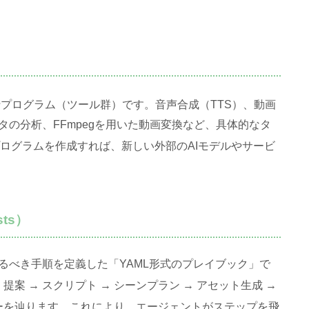
実行プログラム（ツール群）です
。音声合成（TTS）、動画
の分析、FFmpegを用いた動画変換など、具体的なタ
してプログラムを作成すれば、新しい外部のAIモデルやサービ
sts）
るべき手順を定義した「YAML形式のプレイブック」で
案 → スクリプト → シーンプラン → アセット生成 →
ーを辿ります
。これにより、エージェントがステップを飛