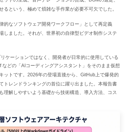
せるという、極めて煩雑な手作業が必要不可欠でした
。
律的なソフトウェア開発ワークフロー」として再定義
場しました
。それが、世界初の自律型ビデオ制作システ
のアプリケーションではなく、開発者が日常的に使用している
t、Windsurf などの「AIコーディングアシスタント」をそのまま仮想
キットです
。2026年の登場直後から、GitHub上で爆発的
てトレンドランキングの首位に躍り出ました
。本報告書
も理解しやすいよう基礎から技術構造、導入方法、コス