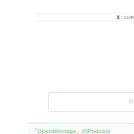
この記事
目
「OpenMontage」のPodcast