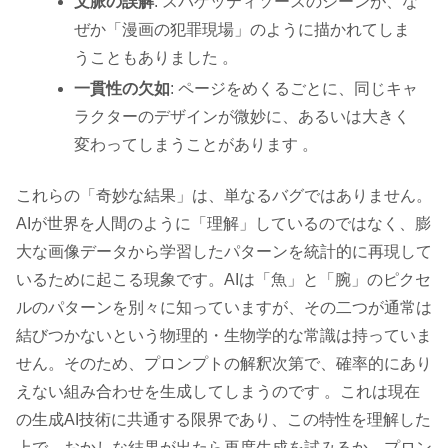
文脈の誤解
: スパゲッティソースのシーンが、な
ぜか「漫画の犯罪現場」のように描かれてしま
うこともありました 。
一貫性の欠如
: ページをめくるごとに、同じキャ
ラクターのデザインが微妙に、あるいは大きく
変わってしまうことがあります 。
これらの「奇妙な結果」は、単なるバグではありません。
AIが世界を人間のように「理解」しているのではなく、膨
大な画像データから学習したパターンを統計的に再現して
いるために起こる現象です。AIは「魚」と「腕」のピクセ
ルのパターンを別々に知っていますが、その二つが通常は
結びつかないという物理的・生物学的な常識は持っていま
せん。そのため、プロンプトの解釈次第で、確率的にあり
えない組み合わせを生成してしまうのです 。これは現在
の生成AI技術に共通する限界であり、この特性を理解した
上で、おかしな結果が出たら再度生成を試みるか、プロン