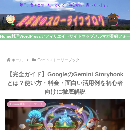
毎日、色々とやったことなど、備忘録的に書いています。
Home
料理
WordPress
アフィリエイト
サイトマップ
メルマガ登録フォ
ホーム
Geminiストーリーブック
【完全ガイド】GoogleのGemini Storybook
とは？使い方・料金・面白い活用例を初心者
向けに徹底解説
Geminiストーリーブック