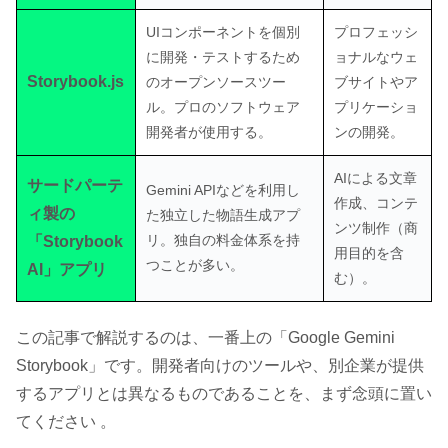
UIコンポーネントを個別
プロフェッシ
に開発・テストするため
ョナルなウェ
Storybook.js
のオープンソースツー
ブサイトやア
ル。プロのソフトウェア
プリケーショ
開発者が使用する。
ンの開発。
AIによる文章
サードパーテ
Gemini APIなどを利用し
作成、コンテ
ィ製の
た独立した物語生成アプ
ンツ制作（商
リ。独自の料金体系を持
「Storybook
用目的を含
つことが多い。
AI」アプリ
む）。
この記事で解説するのは、一番上の「Google Gemini
Storybook」です。開発者向けのツールや、別企業が提供
するアプリとは異なるものであることを、まず念頭に置い
てください 。