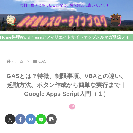
毎日、色々とやったことなど、備忘録的に書いています。
Home
料理
WordPress
アフィリエイト
サイトマップ
メルマガ登録フォ
ホーム
GAS
GASとは？特徴、制限事項、VBAとの違い、
起動方法、ボタン作成から簡単な実行まで｜
Google Apps Script入門（１）
GAS