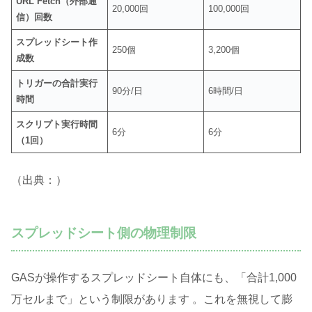
URL Fetch（外部通
20,000回
100,000回
信）回数
スプレッドシート作
250個
3,200個
成数
トリガーの合計実行
90分/日
6時間/日
時間
スクリプト実行時間
6分
6分
（1回）
（出典：
）
スプレッドシート側の物理制限
GASが操作するスプレッドシート自体にも、「合計1,000
万セルまで」という制限があります
。これを無視して膨