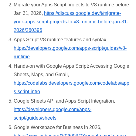
Migrate your Apps Script projects to V8 runtime before
Jan 31, 2026,
https://discuss.google.dev/t/migrate-
your-apps-script-projects-to-v8-runtime-before-jan-31-
2026/260396
Apps Script V8 runtime features and syntax,
https://developers.google.com/apps-script/guides/v8-
runtime
Hands-on with Google Apps Script: Accessing Google
Sheets, Maps, and Gmail,
https://codelabs.developers.google.com/codelabs/app
s-script-intro
Google Sheets API and Apps Script Integration,
https://developers.google.com/apps-
script/guides/sheets
Google Workspace for Business in 2026,
https://www.ncbar.org/2026/03/03/google-workspace-