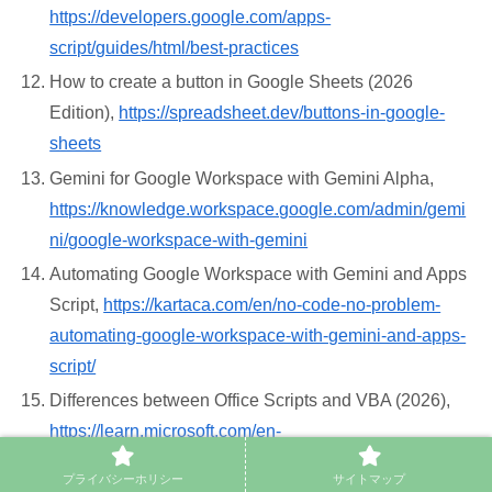
https://developers.google.com/apps-
script/guides/html/best-practices
How to create a button in Google Sheets (2026
Edition),
https://spreadsheet.dev/buttons-in-google-
sheets
Gemini for Google Workspace with Gemini Alpha,
https://knowledge.workspace.google.com/admin/gemi
ni/google-workspace-with-gemini
Automating Google Workspace with Gemini and Apps
Script,
https://kartaca.com/en/no-code-no-problem-
automating-google-workspace-with-gemini-and-apps-
script/
Differences between Office Scripts and VBA (2026),
https://learn.microsoft.com/en-
us/office/dev/scripts/resources/vba-differences
プライバシーホリシー
サイトマップ