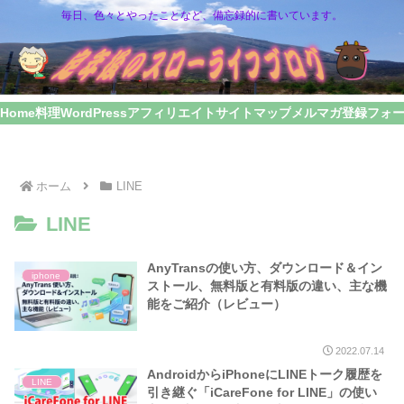
毎日、色々とやったことなど、備忘録的に書いています。
Home
料理
WordPress
アフィリエイト
サイトマップ
メルマガ登録フォ
ホーム
LINE
LINE
AnyTransの使い方、ダウンロード＆イン
iphone
ストール、無料版と有料版の違い、主な機
能をご紹介（レビュー）
2022.07.14
AndroidからiPhoneにLINEトーク履歴を
LINE
引き継ぐ「iCareFone for LINE」の使い