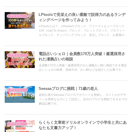
LPtoolsで見栄えの良い素敵で説得力のあるランデ
アフィリエイト
ィングページを作ってみよう！
LPtoolsとは？、LPtoolsのブロック、ファーストビューブロック、
CAT（Call To Action）ブロック、ブレットブロック、プロフィー
ルブロック、ナンバリングブロック、見出しブロック、お客様の声
ブロック、よくある質問ブロック、表・比較表ブロック、追伸ブロ
ック、LPtoolsを選ぶ理由、購入特典などについて解説下記事で
す。
電話占いシェロ｜会員数170万人突破！厳選採用さ
アフィリエイト
れた凄腕占いの相談
会員数170万人突破！厳選採用された凄腕占い師に相談できる電話
占いシェロの特典、登録方法、占い師などを紹介した記事です。
Seesaaブログに挑戦｜71歳の老人
アフィリエイト
超初心者がSeesaaブログのアカウントを登録し、タイトルやデザ
インを簡単なものにして設定し、自分のブログを開始できるまでの
解説記事です。
らくらく文章術ドリルオンラインで小学生と共にあ
アフィリエイト
なたも文書力アップ！