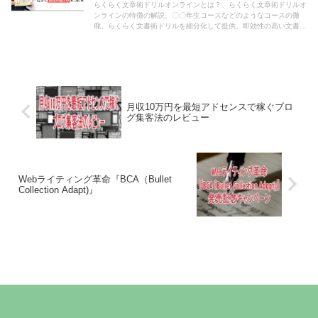
らくらく文章術ドリルオンラインとは？、らくらく文章術ドリルオ
ンラインの特徴の解説、〇〇年生コースなどのようなコースの撤
廃、らくらく文書術ドリルを細分化して提供、即効性の高い文書術
を公開、書く能力、添削能力、指導能力が付きます。、教材の到着
を待たなくとも直ぐに教材を閲覧して学ぶことが可能、文書術を学
ぶ上で「らくらく文章術ドリルオンライン」を選ぶ理由などについ
て解説した記事です。
月収10万円を最短アドセンスで稼ぐブロ
グ集客法のレビュー
Webライティング革命『BCA（Bullet
Collection Adapt)』