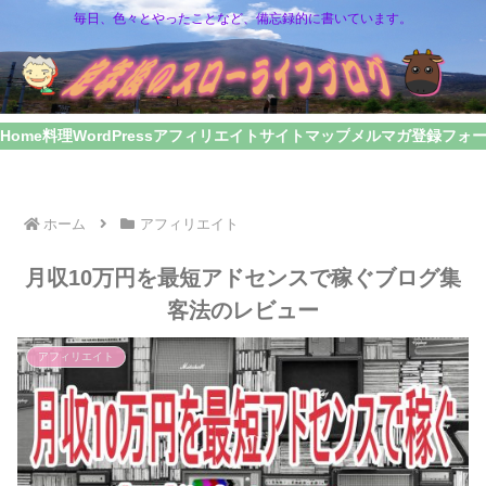
毎日、色々とやったことなど、備忘録的に書いています。
Home
料理
WordPress
アフィリエイト
サイトマップ
メルマガ登録フォ
ホーム
アフィリエイト
月収10万円を最短アドセンスで稼ぐブログ集
客法のレビュー
アフィリエイト