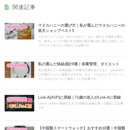
関連記事
マヌカハニーの選び方｜私が選んだマヌカハニーの
アフィリエイト
楽天ショップベスト5
マヌカハニーとはどうゆうものか？、また、購入さる場合の選び
方、楽天ショップで購入する場合の私が個人的に選んだ楽天ショッ
プのベスト5について紹介した記事です。
私の選んだ体組成計8選｜体重管理、ダイエット
アフィリエイト
私が使用している体組成計で体重を計測するとともに、iphone11
に付属のヘルスに連携させる方法、また、どのようにダイエットし
ているかなどについて解説している記事です。
Link-A(ASP)に登録｜71歳の老人がLink-Aに登録
アフィリエイト
Link-A（ASP)へ登録するまでの課程を画像を用いて解説した記事
です。
【中国製スマートウォッチ】おすすめ10選｜中国製
アフィリエイト