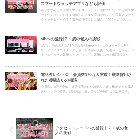
スマートウォッチアプリなども評価
私がすすめる中国製スマートウォッチ１０選について、中国製スマ
ートウォッチのおすすめはどのような理由なの？、中国製スマート
ウォッチおすすめ１０選を価格帯ごとに紹介、1000円台のスマー
トウォッチ、2,000円台のスマートウォッチ、3,000円台のスマー
トウォッチ、4,000円台のスマートウォッチ、スマートウォッチ専
用ソフトの評価はどうなの？、スマートウォッチの１０種の総合評
価はどうなの？などについて解説してきました。
afbへの登録|７１歳の老人の挑戦
アフィリエイト
afbは、他の大きなASPであるA8.netやバリュウコマースに対し
て、アフィリエイターのサポート体制が充実しており、しかも、ア
イリエイターの報酬もアフィリエイト報酬に10％の消費税分が加
算された額が報酬となるなど、また、最低振込額が777円と低いな
ど他ASPと比較してアフィリエイターにとっての大きなメリット
を持つafbへの登録方法を図解で解説した記事です。
電話占いシェロ｜会員数170万人突破！厳選採用さ
アフィリエイト
れた凄腕占いの相談
会員数170万人突破！厳選採用された凄腕占い師に相談できる電話
占いシェロの特典、登録方法、占い師などを紹介した記事です。
アクセストレードへの登録｜７１歳の老
人の挑戦