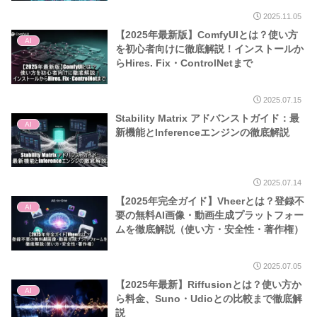
2025.11.05
【2025年最新版】ComfyUIとは？使い方
AI
を初心者向けに徹底解説！インストールか
らHires. Fix・ControlNetまで
2025.07.15
Stability Matrix アドバンストガイド：最
AI
新機能とInferenceエンジンの徹底解説
2025.07.14
【2025年完全ガイド】Vheerとは？登録不
AI
要の無料AI画像・動画生成プラットフォー
ムを徹底解説（使い方・安全性・著作権）
2025.07.05
【2025年最新】Riffusionとは？使い方か
AI
ら料金、Suno・Udioとの比較まで徹底解
説