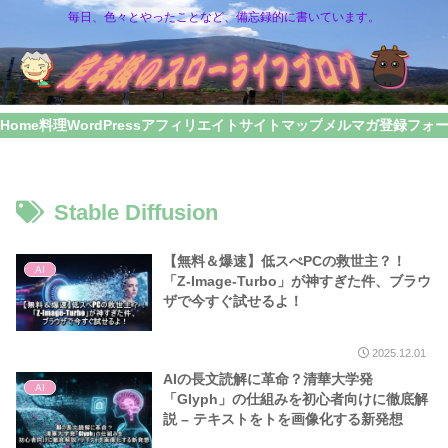
毎日、色々とやったことなど、備忘録的に書いています。
Home
料理
WordPress
アフィリエイト
サイトマップ
メルマガ登録フォ
Stable Diffusion
【無料＆爆速】低スぺPCの救世主？！
AI
「Z-Image-Turbo」が神すぎた件、ブラウ
ザで今すぐ試せるよ！
2025.12.01
AIの長文読解に革命？清華大学発
AI
「Glyph」の仕組みを初心者向けに徹底解
説 – テキストをトを画像化する新発想