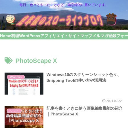
毎日、色々とやったことなど、備忘録的に書いています。
Home
料理
WordPress
アフィリエイト
サイトマップ
メルマガ登録フォ
PhotoScape X
Windows10のスクリーンショット色々、
Windows
Snipping Toolの使い方や活用法
2021.02.22
記事を書くときに使う画像編集機能の紹介
ソフト
｜PhotoScape X