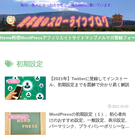
毎日、色々とやったことなど、備忘録的に書いています。
Home
料理
WordPress
アフィリエイト
サイトマップ
メルマガ登録フォ
初期設定
【2021年】Twitterに登録してインストー
SNS
ル、初期設定までを図解で分かり易く解説
2021.10.03
WordPressの初期設定（１）、初心者向
WordPress
けのおすすめ設定、一般設定、表示設定、
パーマリンク、プライバシーポリシーなど
｜WrdPress入門講座（５）