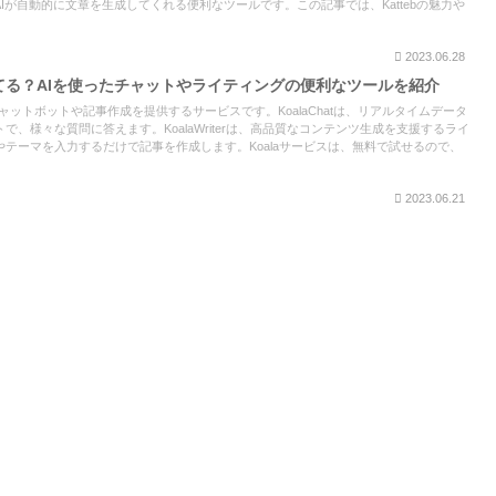
Iが自動的に文章を生成してくれる便利なツールです。この記事では、Kattebの魅力や
2023.06.28
ってる？AIを使ったチャットやライティングの便利なツールを紹介
てチャットボットや記事作成を提供するサービスです。KoalaChatは、リアルタイムデータ
、様々な質問に答えます。KoalaWriterは、高品質なコンテンツ生成を支援するライ
テーマを入力するだけで記事を作成します。Koalaサービスは、無料で試せるので、
2023.06.21