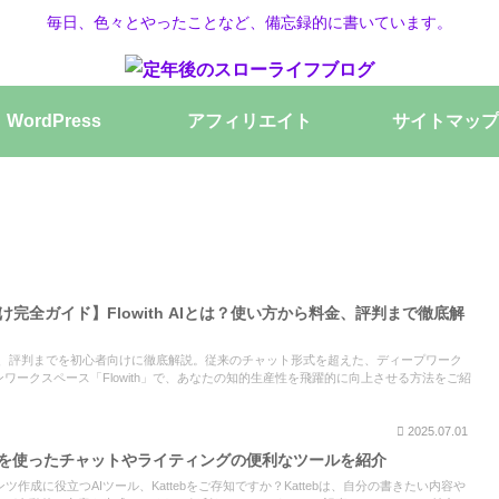
毎日、色々とやったことなど、備忘録的に書いています。
WordPress
アフィリエイト
サイトマップ
け完全ガイド】Flowith AIとは？使い方から料金、評判まで徹底解
から料金、評判までを初心者向けに徹底解説。従来のチャット形式を超えた、ディープワーク
ンワークスペース「Flowith」で、あなたの知的生産性を飛躍的に向上させる方法をご紹
2025.07.01
？AIを使ったチャットやライティングの便利なツールを紹介
作成に役立つAIツール、Kattebをご存知ですか？Kattebは、自分の書きたい内容や