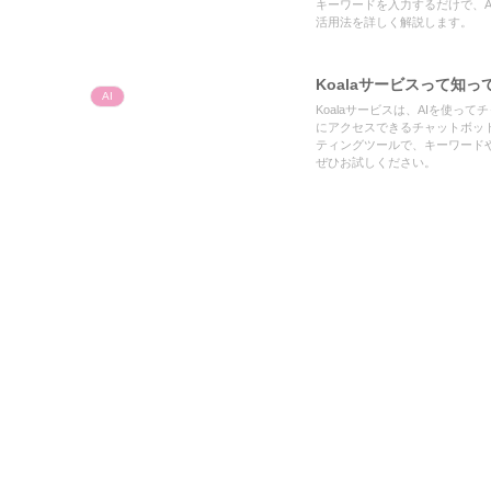
キーワードを入力するだけで、A
活用法を詳しく解説します。
Koalaサービスって知
AI
Koalaサービスは、AIを使っ
にアクセスできるチャットボットで
ティングツールで、キーワードや
ぜひお試しください。