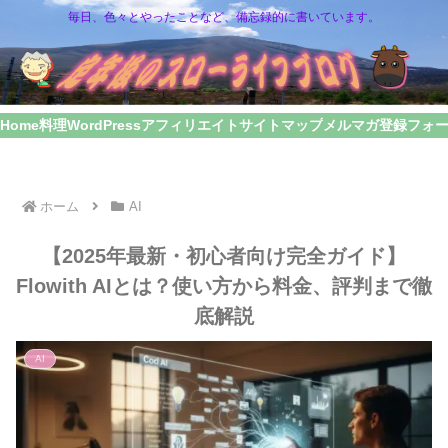
毎日、色々とやったことなど、備忘録的に書いています。
Home
料理
WordPress
アフィリエイト
サイトマップ
メルマガ登録フォ
ホーム
AI
【2025年最新・初心者向け完全ガイド】
Flowith AIとは？使い方から料金、評判まで徹
底解説
AI