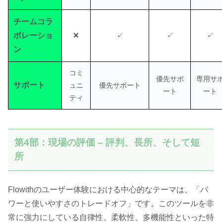
チームコラ
ボレーショ
❌
✓
✓
✓
ン
コミ
優先サポ
専用サ
サポート
ュニ
優先サポート
ート
ート
ティ
第4部：現場の評価 – 評判、長所、そして短
所
Flowithのユーザー体験における中心的なテーマは、「パ
ワーと使いやすさのトレードオフ」です。このツールを非
常に強力にしている自律性、柔軟性、多機能性といった特