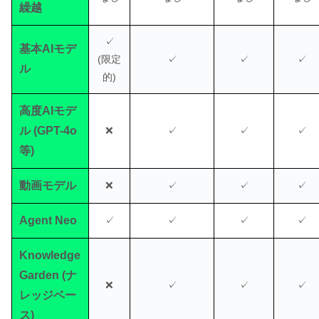
繰越
✓
基本AIモデ
(限定
✓
✓
✓
ル
的)
高度AIモデ
ル (GPT-4o
❌
✓
✓
✓
等)
動画モデル
❌
✓
✓
✓
Agent Neo
✓
✓
✓
✓
Knowledge
Garden (ナ
❌
✓
✓
✓
レッジベー
ス)