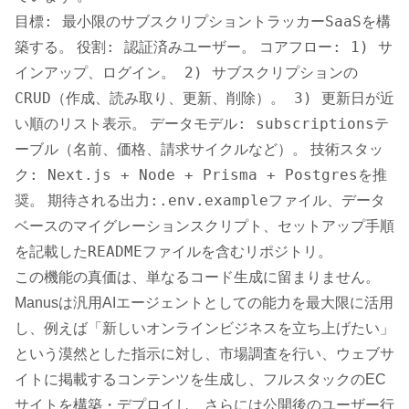
目標: 最小限のサブスクリプショントラッカーSaaSを構
築する。
役割: 認証済みユーザー。
コアフロー: 1) サ
インアップ、ログイン。 2) サブスクリプションの
CRUD（作成、読み取り、更新、削除）。 3) 更新日が近
い順のリスト表示。
データモデル: subscriptionsテ
ーブル（名前、価格、請求サイクルなど）。
技術スタッ
ク: Next.js + Node + Prisma + Postgresを推
奨。
期待される出力:.env.exampleファイル、データ
ベースのマイグレーションスクリプト、セットアップ手順
を記載したREADMEファイルを含むリポジトリ。
この機能の真価は、単なるコード生成に留まりません。
Manusは汎用AIエージェントとしての能力を最大限に活用
し、例えば「新しいオンラインビジネスを立ち上げたい」
という漠然とした指示に対し、市場調査を行い、ウェブサ
イトに掲載するコンテンツを生成し、フルスタックのEC
サイトを構築・デプロイし、さらには公開後のユーザー行