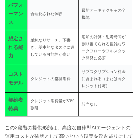
パフォ
最新アーキテクチャの全
ーマン
合理化された体験
機能
ス
追加の計算・思考時間が
想定さ
単純なリサーチ、下書
割り当てられる複雑なワ
れる能
き、基本的なタスクに適
ークフローやフルスタッ
している可能性が高い
力
ク開発に必須
サブスクリプション料金
コスト
クレジットの都度消費
に含まれる（または高ク
モデル
レジット付与）
契約者
クレジット消費量が50%
該当なし
割引
特典
この2段階の提供形態は、高度な自律型AIエージェントの
運用コストが依然として高いという現実を浮き彫りにして