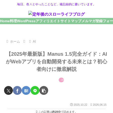
毎日、色々とやったことなど、備忘録的に書いています。
Home
料理
WordPress
アフィリエイト
サイトマップ
メルマガ登録フォ
ホーム
AI
【2025年最新版】Manus 1.5完全ガイド：AI
がWebアプリを自動開発する未来とは？初心
者向けに徹底解説
AI
2025.10.22
2026.06.15
この記事は
約28分
で読めます。