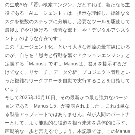
の生成AIが「賢い検索エンジン」だとすれば、新たなる主
役である「AIエージェント」は、指示を理解し、複雑なタ
スクを複数のステップに分解し、必要なツールを駆使して
最後までやり遂げる「優秀な部下」や「デジタルアシスタ
ント」のような存在です 。
この「エージェント化」という大きな潮流の最前線にいる
のが、自らを「思考と行動を繋ぐアクションエンジン」と
定義する「Manus」です 。Manusは、答えを提示するだ
けでなく、リサーチ、データ分析、プロジェクト管理とい
った複雑なワークフローを自動で実行することを目指して
います 。
そして2025年10月16日、その最新かつ最も強力なバージ
ョンである「Manus 1.5」が発表されました 。これは単な
る製品アップデートではありません。AIが人間のパートナ
ーとして、より能動的な役割を担う未来を具体的に示す、
画期的な一歩と言えるでしょう。本記事では、このManus