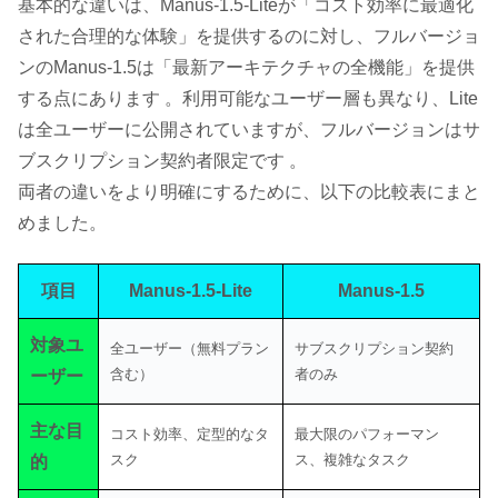
基本的な違いは、Manus-1.5-Liteが「コスト効率に最適化
された合理的な体験」を提供するのに対し、フルバージョ
ンのManus-1.5は「最新アーキテクチャの全機能」を提供
する点にあります 。利用可能なユーザー層も異なり、Lite
は全ユーザーに公開されていますが、フルバージョンはサ
ブスクリプション契約者限定です 。
両者の違いをより明確にするために、以下の比較表にまと
めました。
項目
Manus-1.5-Lite
Manus-1.5
対象ユ
全ユーザー（無料プラン
サブスクリプション契約
含む）
者のみ
ーザー
主な目
コスト効率、定型的なタ
最大限のパフォーマン
スク
ス、複雑なタスク
的