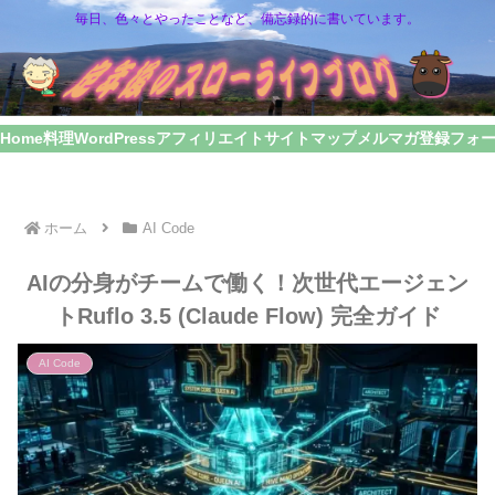
毎日、色々とやったことなど、備忘録的に書いています。
Home
料理
WordPress
アフィリエイト
サイトマップ
メルマガ登録フォ
ホーム
AI Code
AIの分身がチームで働く！次世代エージェン
トRuflo 3.5 (Claude Flow) 完全ガイド
AI Code