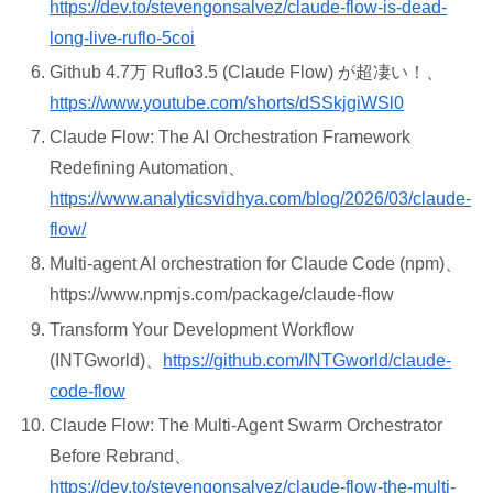
https://dev.to/stevengonsalvez/claude-flow-is-dead-
long-live-ruflo-5coi
Github 4.7万 Ruflo3.5 (Claude Flow) が超凄い！、
https://www.youtube.com/shorts/dSSkjgiWSl0
Claude Flow: The AI Orchestration Framework
Redefining Automation、
https://www.analyticsvidhya.com/blog/2026/03/claude-
flow/
Multi-agent AI orchestration for Claude Code (npm)、
https://www.npmjs.com/package/claude-flow
Transform Your Development Workflow
(INTGworld)、
https://github.com/INTGworld/claude-
code-flow
Claude Flow: The Multi-Agent Swarm Orchestrator
Before Rebrand、
https://dev.to/stevengonsalvez/claude-flow-the-multi-