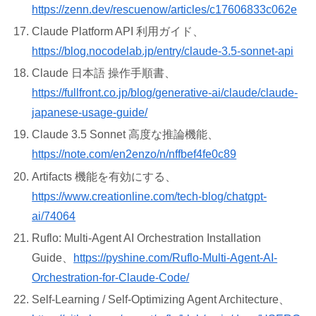
https://zenn.dev/rescuenow/articles/c17606833c062e
Claude Platform API 利用ガイド、
https://blog.nocodelab.jp/entry/claude-3.5-sonnet-api
Claude 日本語 操作手順書、
https://fullfront.co.jp/blog/generative-ai/claude/claude-
japanese-usage-guide/
Claude 3.5 Sonnet 高度な推論機能、
https://note.com/en2enzo/n/nffbef4fe0c89
Artifacts 機能を有効にする、
https://www.creationline.com/tech-blog/chatgpt-
ai/74064
Ruflo: Multi-Agent AI Orchestration Installation
Guide、
https://pyshine.com/Ruflo-Multi-Agent-AI-
Orchestration-for-Claude-Code/
Self-Learning / Self-Optimizing Agent Architecture、