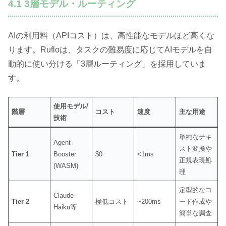
4.1 3層モデル・ルーティング
AIの利用料（APIコスト）は、高性能なモデルほど高くな
ります。Rufloは、タスクの難易度に応じてAIモデルを自
動的に使い分ける「3層ルーティング」を採用していま
す。
使用モデル/
階層
コスト
速度
主な用途
技術
単純なテキ
Agent
スト変換や
Tier 1
Booster
$0
<1ms
正規表現処
(WASM)
理
定型的なコ
Claude
Tier 2
極低コスト
~200ms
ード作成や
Haiku等
簡単な調査