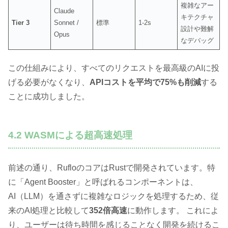
複雑なアー
Claude
キテクチャ
Tier 3
Sonnet /
標準
1-2s
設計や難解
Opus
なデバッグ
この仕組みにより、すべてのリクエストを最高級のAIに投
げる必要がなくなり、
APIコストを平均で75%も削減
する
ことに成功しました。
4.2 WASMによる超高速処理
前述の通り、RufloのコアはRustで開発されています。特
に「Agent Booster」と呼ばれるコンポーネントは、
AI（LLM）を通さずに複雑なロジックを処理するため、従
来のAI処理と比較して
352倍高速
に動作します。 これによ
り、ユーザーは待ち時間を感じることなく開発を続けるこ