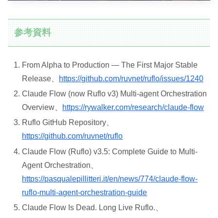
参考資料
From Alpha to Production — The First Major Stable
Release、
https://github.com/ruvnet/ruflo/issues/1240
Claude Flow (now Ruflo v3) Multi-agent Orchestration
Overview、
https://rywalker.com/research/claude-flow
Ruflo GitHub Repository、
https://github.com/ruvnet/ruflo
Claude Flow (Ruflo) v3.5: Complete Guide to Multi-
Agent Orchestration、
https://pasqualepillitteri.it/en/news/774/claude-flow-
ruflo-multi-agent-orchestration-guide
Claude Flow Is Dead. Long Live Ruflo.、