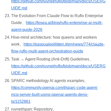
https://github.com/ruvnet/ruflo/blob/main/docs/USERG
UIDE.md
The Evolution From Claude Flow to Ruflo Enterprise
Guide、
https://tosea.ai/blog/ruflo-enterprise-ai-multi-
agent-guide-2026
Hive-mind architecture: how queens and workers
work、
https://pasqualepillitteri.it/en/news/774/claude-
flow-ruflo-multi-agent-orchestration-guide
Task → Agent Routing (Anti-Drift) Guidelines、
https://github.com/ruvnet/ruflo/blob/main/docs/USERG
UIDE.md
SPARC methodology AI agents examples、
https://community.openai.com/t/sparc-code-agent-
mcp-server-built-using-openai-agents-deno-
ts/1152861
ruvnet/sparc Repository、