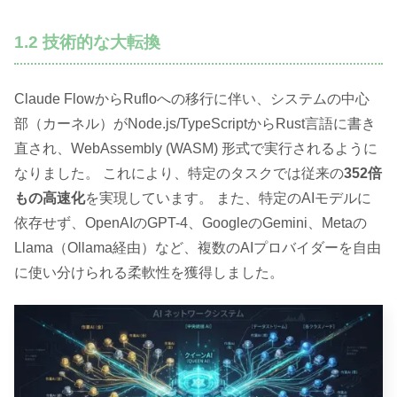
1.2 技術的な大転換
Claude FlowからRufloへの移行に伴い、システムの中心
部（カーネル）がNode.js/TypeScriptからRust言語に書き
直され、WebAssembly (WASM) 形式で実行されるように
なりました。 これにより、特定のタスクでは従来の
352倍
もの高速化
を実現しています。 また、特定のAIモデルに
依存せず、OpenAIのGPT-4、GoogleのGemini、Metaの
Llama（Ollama経由）など、複数のAIプロバイダーを自由
に使い分けられる柔軟性を獲得しました。