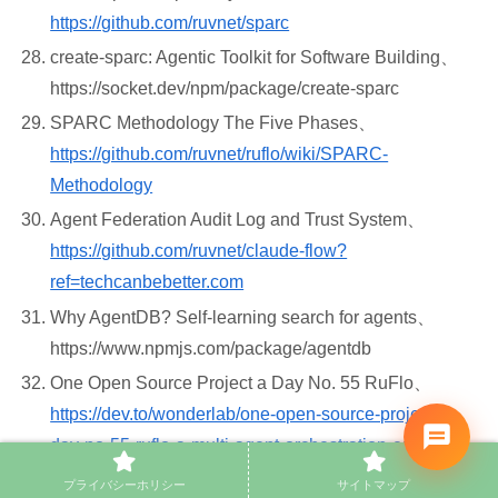
https://github.com/ruvnet/sparc
create-sparc: Agentic Toolkit for Software Building、
https://socket.dev/npm/package/create-sparc
SPARC Methodology The Five Phases、
https://github.com/ruvnet/ruflo/wiki/SPARC-
Methodology
Agent Federation Audit Log and Trust System、
https://github.com/ruvnet/claude-flow?
ref=techcanbebetter.com
Why AgentDB? Self-learning search for agents、
https://www.npmjs.com/package/agentdb
One Open Source Project a Day No. 55 RuFlo、
https://dev.to/wonderlab/one-open-source-project-a-
day-no-55-ruflo-a-multi-agent-orchestration-engine-
for-the-ai-swarm-1fnp
プライバシーホリシー
サイトマップ