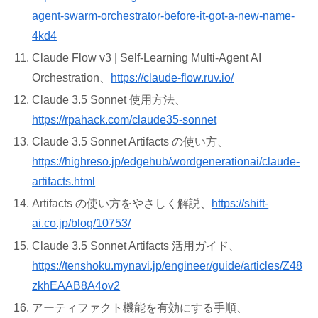
agent-swarm-orchestrator-before-it-got-a-new-name-
4kd4
Claude Flow v3 | Self-Learning Multi-Agent AI
Orchestration、
https://claude-flow.ruv.io/
Claude 3.5 Sonnet 使用方法、
https://rpahack.com/claude35-sonnet
Claude 3.5 Sonnet Artifacts の使い方、
https://highreso.jp/edgehub/wordgenerationai/claude-
artifacts.html
Artifacts の使い方をやさしく解説、
https://shift-
ai.co.jp/blog/10753/
Claude 3.5 Sonnet Artifacts 活用ガイド、
https://tenshoku.mynavi.jp/engineer/guide/articles/Z48
zkhEAAB8A4ov2
アーティファクト機能を有効にする手順、