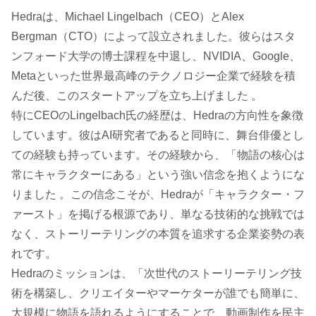
Hedraは、Michael Lingelbach（CEO）とAlex
Bergman（CTO）によって設立されました。彼らはスタ
ンフォード大学の博士課程を中退し、NVIDIA、Google、
Metaといった世界最高峰のテクノロジー企業で経験を積
んだ後、このスタートアップを立ち上げました 。
特にCEOのLingelbach氏の経歴は、Hedraの方向性を象徴
しています。彼はAI研究者であると同時に、舞台俳優とし
ての経験も持っています。その経験から、「物語の核心は
常にキャラクターにある」という強い信念を抱くようにな
りました 。この信念こそが、Hedraが「キャラクター・フ
ァースト」を掲げる根源であり、単なる技術的な挑戦では
なく、ストーリーテリングの本質を追求する企業姿勢の表
れです。
Hedraのミッションは、「次世代のストーリーテリング技
術を構築し、クリエイターやマーケターが誰でも簡単に、
大規模に物語を語れるようにすることで、動画制作を民主