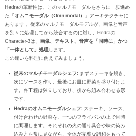
Hedraの革新性は、このマルチモーダルをさらに一歩進め
た「
オムニモーダル（Omnimodal）
」アーキテクチャに
あります 。従来のマルチモーダルモデルが、画像と音声
を別々に処理してから統合するのに対し、Hedraの
Character-3は、
画像、テキスト、音声を「同時に」かつ
「一体として」処理
します。
この違いを料理に例えてみましょう。
従来のマルチモーダルシェフ:
まずステーキを焼き、
次にソースを作り、最後にお皿に野菜を盛り付けま
す。各工程は独立しており、後から組み合わせる形
です。
Hedraのオムニモーダルシェフ:
ステーキ、ソース、
付け合わせの野菜を、一つのフライパンの上で同時
に調理します。それぞれの火の通り具合や味の染み
込み方を常に見ながら、全体が完璧な調和をもって