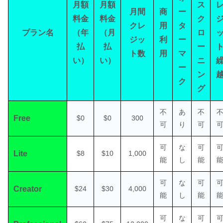
月額
月額
ス
月間
商
ー
料金
料金
ク
クレ
用
タ
プラン名
（年
（月
ロ
ジッ
利
ー
払
払
ー
ト数
用
マ
い）
い）
ニ
ー
ン
ク
グ
不
あ
不
Free
$0
$0
300
可
り
可
可
な
可
Lite
$8
$10
1,000
能
し
能
可
な
可
Creator
$24
$30
4,000
能
し
能
可
な
可