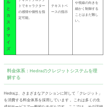
ル
や視線の向きを
トでキャラクター
テキストベ
と
細かく制御する
の感情や個性を指
ースの指示
ことはまだ難し
カ
定可能。
い。
ス
タ
マ
イ
ズ
料金体系：Hedraのクレジットシステムを理
解する
Hedraは、さまざまなアクションに対して「クレジット」
を消費する料金体系を採用しています 。これは多くの生
成AIサービスで一般的なモデルです。ここでは、その詳細