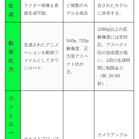
ラクター画像を直
ど複数のモ
合されたモデル
生
接生成可能。
デルを統合
に依存する。
成
1080p以上の高
解像度には非対
540p, 720p
動
生成されたアニメ
応。アスペクト
解像度、正
画
ーションを動画フ
比の自由度が低
方形アスペ
ァイルとしてダウ
い。1回の生成時
出
クト比が
ンロード。
間に制限あり
力
主。
（例: 20-60
秒）。
コ
ン
ト
ロ
ー
カメラアングル
テキストプロンプ