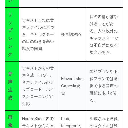
ン
リ
口の内部がぼや
テキストまたは音
ッ
けることがあ
声ファイルに基づ
プ
る。人間以外の
き、キャラクター
多言語対応
キャラクターで
シ
の口の動きを高い
は不自然になる
ン
精度で同期。
場合がある。
ク
テキストからの音
無料プランや下
音
声合成（TTS）、
ElevenLabs,
位プランでは選
声
音声ファイルのア
Cartesia統
択できる音声の
ップロード、ボイ
生
合
種類に限りがあ
スクローニングに
成
る。
対応。
画
Hedra Studio内で
Flux,
生成される画像
像
テキストからキャ
Ideogramな
のスタイルは統