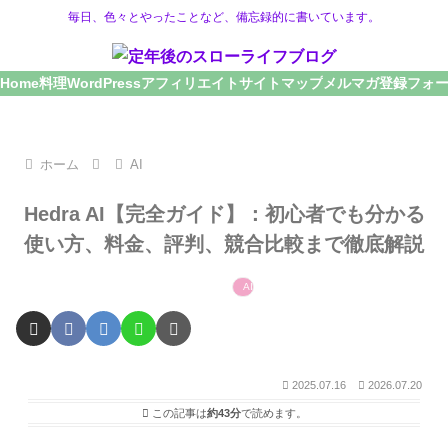
毎日、色々とやったことなど、備忘録的に書いています。
Home
料理
WordPress
アフィリエイト
サイトマップ
メルマガ登録フォ
ホーム
AI
Hedra AI【完全ガイド】：初心者でも分かる
使い方、料金、評判、競合比較まで徹底解説
AI
2025.07.16
2026.07.20
この記事は
約43分
で読めます。