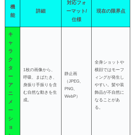
対応フォ
機
詳細
ーマット/
現在の限界点
能
仕様
キ
ャ
ラ
ク
全身ショットや
タ
1枚の画像から、
横顔ではモーフ
静止画
ー
呼吸、まばたき、
ィングが発生し
（JPEG,
ア
身振り手振りを含
やすい。髪や装
PNG,
む自然な動きを生
飾品が不自然に
ニ
WebP）
成。
なることがあ
メ
る。
ー
シ
ョ