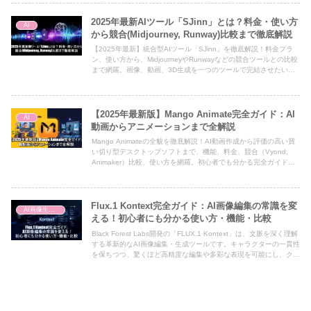
2025年最新AIツール「SJinn」とは？料金・使い方
AI
から競合(Midjourney, Runway)比較まで徹底解説
【2025年最新】統合型AIツール「SJinn」を徹底解説！料金プラ
ン、使い方から、MidjourneyやRunwayなどの競合ツールとの比較
まで網羅。画像、動画、3D生成を一つのツールで完結させたいク
リエイター必見です。
【2025年最新版】Mango Animate完全ガイド：AI
AI
動画からアニメーションまで全解説
Mango Animateの全貌を徹底解説！AI動画作成から評価の高い買
い切り型デスクトップソフトまで、機能、料金、競合（Vyond,
Animaker）比較、使い方を網羅。初心者でも分かる完全ガイド
で、あなたに最適なアニメーションツールが必ず見つかります。
Flux.1 Kontext完全ガイド：AI画像編集の常識を変
AI画像生成ツール
える！初心者にも分かる使い方・機能・比較
Black Forest Labs開発の「FLUX.1 Kontext」は、文脈を深く理解
する革新的なAI画像編集・生成ツールです。キャラクターの一貫性
を保ちつつ、驚くほど高精度な編集や多彩な表現を可能にし、クリ
エイティブの限界を押し広げます。