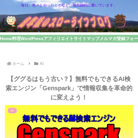
毎日、色々とやったことなど、備忘録的に書いています。
Home
料理
WordPress
アフィリエイト
サイトマップ
メルマガ登録フォ
ホーム
AI
【ググるはもう古い？】無料でもできるAI検
索エンジン「Genspark」で情報収集を革命的
に変えよう！
AI