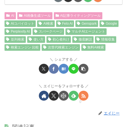
AI
AI画像生成ツール
AI記事ライティングツール
AIコパイロット
AI検索
Felo AI
Genspark
Google
Perplexity AI
スパークページ
マルチAIエージェント
並列検索
使い方
初心者向け
徹底解説
情報収集
検索エンジン 比較
次世代検索エンジン
無料AI検索
シェアする
エイじーをフォローする
0
エイじー
関連記事