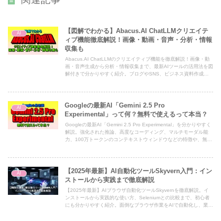
【図解でわかる】Abacus.AI ChatLLMクリエイテ
AI
ィブ機能徹底解説！画像・動画・音声・分析・情報
収集も
Abacus.AI ChatLLMのクリエイティブ機能を徹底解説！画像・動
画・音声生成から分析・情報収集まで、最新AIツールの活用法を図
解付きで分かりやすく紹介。ブログやSNS、ビジネス資料作成に
役立つ実践例も満載です。
Googleの最新AI「Gemini 2.5 Pro
AI
Experimental」って何？無料で使えるって本当？
Googleの最新AI「Gemini 2.5 Pro Experimental」を分かりやすく
解説。強化された推論、高度なコーディング、マルチモーダル能
力、100万トークンのコンテキストウィンドウなどの特徴や、無料
での使い方、活用事例を紹介しています。
【2025年最新】AI自動化ツールSkyvern入門：イン
AI
ストールから実践まで徹底解説
【2025年最新】AIブラウザ自動化ツールSkyvernを徹底解説。イ
ンストールから実践的な使い方、Seleniumとの比較まで、初心者
にも分かりやすく紹介。面倒なブラウザ作業をAIで自動化し、業務
効率を劇的に改善しましょう。