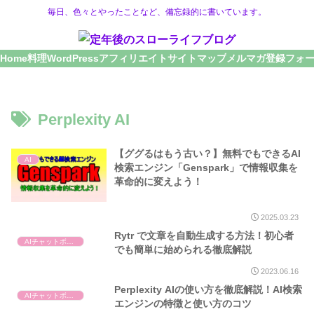
毎日、色々とやったことなど、備忘録的に書いています。
Home
料理
WordPress
アフィリエイト
サイトマップ
メルマガ登録フォ
Perplexity AI
【ググるはもう古い？】無料でもできるAI
AI
検索エンジン「Genspark」で情報収集を
革命的に変えよう！
2025.03.23
Rytr で文章を自動生成する方法！初心者
AIチャットボット
でも簡単に始められる徹底解説
2023.06.16
Perplexity AIの使い方を徹底解説！AI検索
AIチャットボット
エンジンの特徴と使い方のコツ