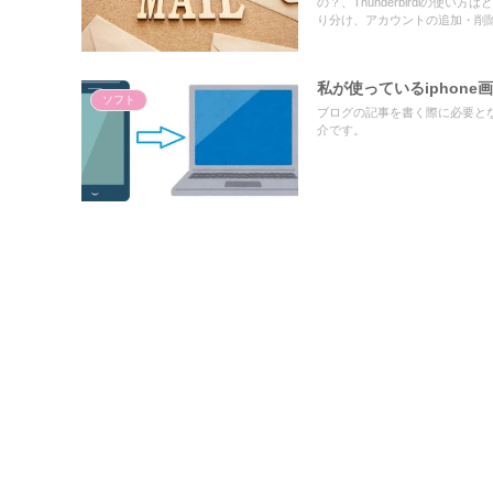
の？、Thunderbirdlの使
り分け、アカウントの追加・削
私が使っているiphone
ソフト
ブログの記事を書く際に必要とな
介です。