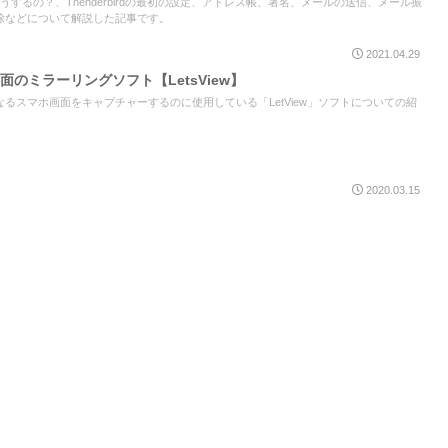
い方はどうするの？、Thenderbirdの最初の設定、アドレス帳、署名、メールの送信、メール振
除などについて解説した記事です。
2021.04.29
画面のミラーリングソフト【LetsView】
るスマホ画面をキャプチャーするのに使用している「LetView」ソフトについての紹
2020.03.15