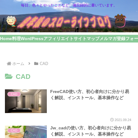
毎日、色々とやったことなど、備忘録的に書いています。
Home
料理
WordPress
アフィリエイト
サイトマップ
メルマガ登録フォ
ホーム
CAD
CAD
FreeCAD使い方、初心者向けに分かり易
CAD
く解説、インストール、基本操作など
2021.09.24
Jw_cadの使い方、初心者向けに分かり易
CAD
く解説、インストール、基本操作など