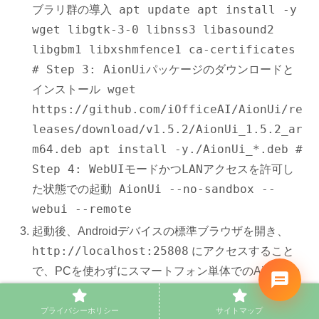
ブラリ群の導入 apt update apt install -y
wget libgtk-3-0 libnss3 libasound2
libgbm1 libxshmfence1 ca-certificates
# Step 3: AionUiパッケージのダウンロードと
インストール wget
https://github.com/iOfficeAI/AionUi/re
leases/download/v1.5.2/AionUi_1.5.2_ar
m64.deb apt install -y./AionUi_*.deb #
Step 4: WebUIモードかつLANアクセスを許可し
た状態での起動 AionUi --no-sandbox --
webui --remote
起動後、Androidデバイスの標準ブラウザを開き、
http://localhost:25808
にアクセスすること
で、PCを使わずにスマートフォン単体でのAionUIの
全機能の活用が可能になります。
プライバシーホリシー
サイトマップ