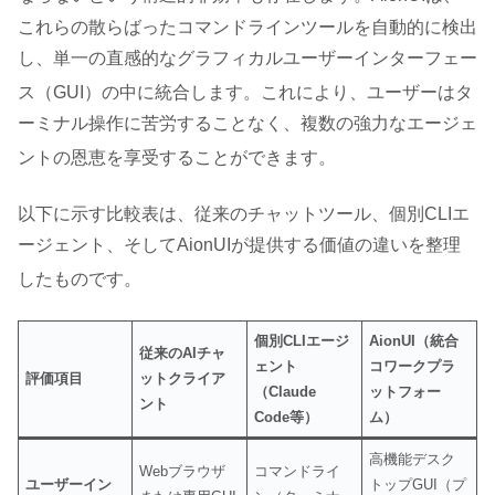
これらの散らばったコマンドラインツールを自動的に検出
し、単一の直感的なグラフィカルユーザーインターフェー
ス（GUI）の中に統合します
。これにより、ユーザーはタ
ーミナル操作に苦労することなく、複数の強力なエージェ
ントの恩恵を享受することができます
。
以下に示す比較表は、従来のチャットツール、個別CLIエ
ージェント、そしてAionUIが提供する価値の違いを整理
したものです
。
個別CLIエージ
AionUI（統合
従来のAIチャ
ェント
コワークプラ
評価項目
ットクライア
（Claude
ットフォー
ント
Code等）
ム）
高機能デスク
Webブラウザ
コマンドライ
ユーザーイン
トップGUI（プ