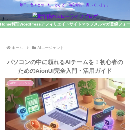
毎日、色々とやったことなど、備忘録的に書いています。
Home
料理
WordPress
アフィリエイト
サイトマップ
メルマガ登録フォ
ホーム
AIエージェント
パソコンの中に頼れるAIチームを！初心者の
ためのAionUI完全入門・活用ガイド
AIエージェント