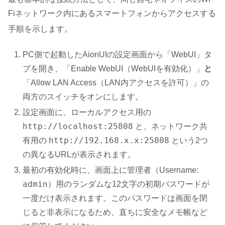
Fiネットワーク内にあるスマートフォンからアクセスする
手順を示します
。
PC側で起動したAionUIの設定画面から「WebUI」タ
ブを開き、「Enable WebUI（WebUIを有効化）」
と
「Allow LAN Access（LAN内アクセスを許可）」の
両方のスイッチをオンにします。
設定画面に、ローカルアクセス用の
http://localhost:25808
と、ネットワーク共
http://192.168.x.x:25808
有用の
という2つ
の異なるURLが表示されます。
最初の有効化時に、画面上に管理者（Username:
admin
）用のランダムな12文字の初期パスワードが
一度だけ表示されます。このパスワードは画面を閉
じると非表示になるため、直ちに安全なメモ帳など