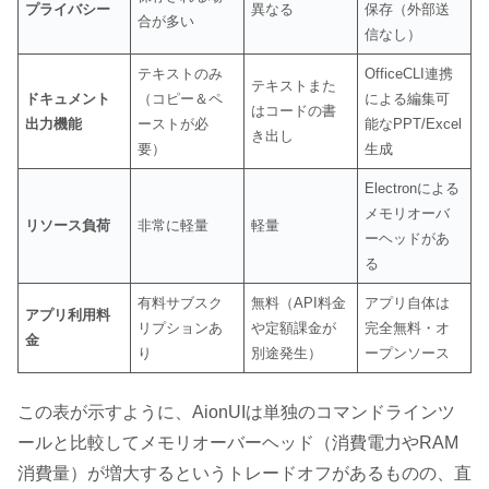
プライバシー
異なる
保存（外部送
合が多い
信なし）
テキストのみ
OfficeCLI連携
テキストまた
ドキュメント
（コピー＆ペ
による編集可
はコードの書
出力機能
ーストが必
能なPPT/Excel
き出し
要）
生成
Electronによる
メモリオーバ
リソース負荷
非常に軽量
軽量
ーヘッドがあ
る
有料サブスク
無料（API料金
アプリ自体は
アプリ利用料
リプションあ
や定額課金が
完全無料・オ
金
り
別途発生）
ープンソース
この表が示すように、AionUIは単独のコマンドラインツ
ールと比較してメモリオーバーヘッド（消費電力やRAM
消費量）が増大するというトレードオフがあるものの、直