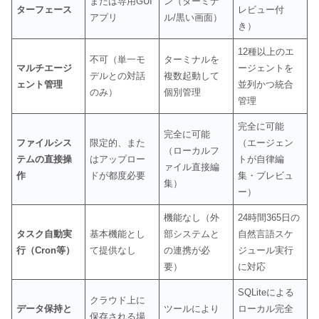
または専用GUI
ン（ターミナ
ターフェース
レビュー付
アプリ
ル/黒い画面）
き）
12種以上のエ
不可（単一モ
ターミナルを
マルチエージ
ージェントを
デルとの対話
複数起動して
ェント管理
並列かつ統合
のみ）
個別管理
管理
完全に可能
完全に可能
ファイルシス
限定的、また
（エージェン
（ローカルフ
テムの直接操
はアップロー
トが自律編
ァイル直接編
作
ドが都度必要
集・プレビュ
集）
ー）
機能なし（外
24時間365日の
タスク自動実
基本機能とし
部システムと
自然言語スケ
行（Cron等）
て提供なし
の連携が必
ジュール実行
要）
に対応
SQLiteによる
クラウド上に
データ保持と
ツールにより
ローカル完全
保存される場