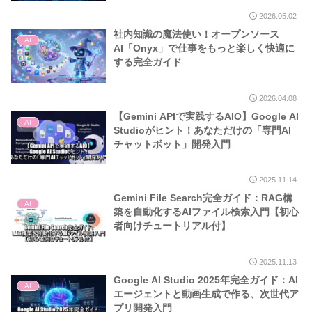
2026.05.02
社内知識の魔法使い！オープンソース
AI
AI「Onyx」で仕事をもっと楽しく快適に
する完全ガイド
2026.04.08
【Gemini APIで実践するAIO】Google AI
AI
Studioがヒント！あなただけの「専門AI
チャットボット」開発入門
2025.11.14
Gemini File Search完全ガイド：RAG構
AI
築を自動化するAIファイル検索入門【初心
者向けチュートリアル付】
2025.11.13
Google AI Studio 2025年完全ガイド：AI
AI
エージェントと動画生成で作る、次世代ア
プリ開発入門