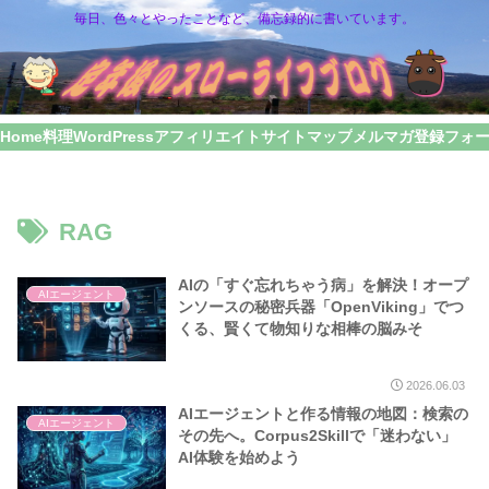
毎日、色々とやったことなど、備忘録的に書いています。
Home
料理
WordPress
アフィリエイト
サイトマップ
メルマガ登録フォ
RAG
AIの「すぐ忘れちゃう病」を解決！オープ
AIエージェント
ンソースの秘密兵器「OpenViking」でつ
くる、賢くて物知りな相棒の脳みそ
2026.06.03
AIエージェントと作る情報の地図：検索の
AIエージェント
その先へ。Corpus2Skillで「迷わない」
AI体験を始めよう