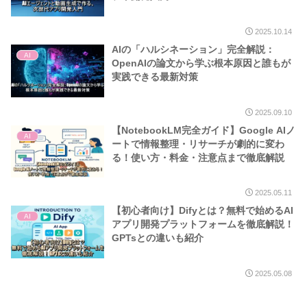
2025.10.14
AIの「ハルシネーション」完全解説：
AI
OpenAIの論文から学ぶ根本原因と誰もが
実践できる最新対策
2025.09.10
【NotebookLM完全ガイド】Google AIノ
AI
ートで情報整理・リサーチが劇的に変わ
る！使い方・料金・注意点まで徹底解説
2025.05.11
【初心者向け】Difyとは？無料で始めるAI
AI
アプリ開発プラットフォームを徹底解説！
GPTsとの違いも紹介
2025.05.08