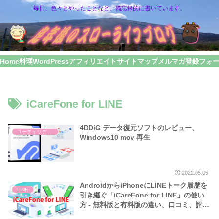
毎日、色々とやったことなど、備忘録的に書いています。
Home
料理
WordPress
アフィリエイト
サイトマップ
メルマガ登録フォ
iCareFone for LINE
4DDiG データ復元ソフトのレビュー、
ユーティリティー
Windows10 mov 再生
2022.05.05
AndroidからiPhoneにLINEトーク履歴を
LINE
引き継ぐ「iCareFone for LINE」の使い
方 ‐ 無料版と有料版の違い、口コミ、評判
なども解説（レビュー）