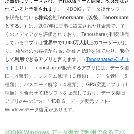
た当初にリリースされ、それ以後ずーと開発、改良がなさ
れていると予測されます。
「4DDiG」データ復元ソフト
を販売している
株式会社Tenorshare（以後、Tenorshare
とする。）
は、2007年に香港に設立されたIT企業で、多
くのメディアから評価されており、Tenorshareが開発販売
しているアプリは
世界中で1,000万人以上のユーザー
がお
り、国内外のお客様から高い評価と信頼を得ており、
安心
して利用できるアプリ
と言えます。（
Tenorshareの公式サ
イト
より） Tenorshareが販売するアプリには、データ復
旧（４種類）、システム修理（３種類）、データ管理（6
種類）、パスコード解除（４種類）、GPS変更アプリ（1
種類）を合わせて18ソフトを販売しており、データ復旧
アプリの中の1つに「4DDiG」データ復元ソフト-
Windowsデータ復元があります。
4DDiG Windows データ復元で利用できるデバ