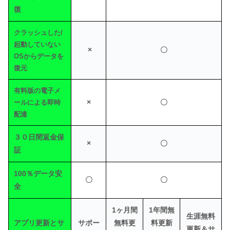
復
クラッシュした/
起動していない
×
〇
OSからデータを
復元
有料版の電子メ
×
〇
ールによる即時
配達
３０日間返金保
×
〇
証
100％データ安
〇
〇
全
1ヶ月間
1年間無
生涯無料
アプリ更新とサ
サポー
無料更
料更新
更新＆サ