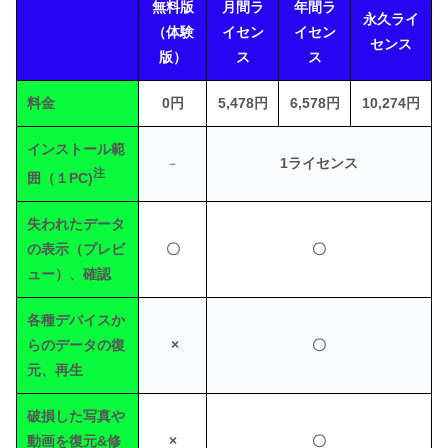
無料版
月間ラ
年間ラ
永久ライ
（体験
イセン
イセン
センス
版）
ス
ス
料金
0円
5,478円
6,578円
10,274円
インストール範
1ライセンス
－
注
囲（１PC)
失われたデータ
の表示（プレビ
〇
〇
ュー）、確認
各種デバイスか
らのデータの復
×
〇
元、再生
破損した写真や
動画を復元&修
×
〇