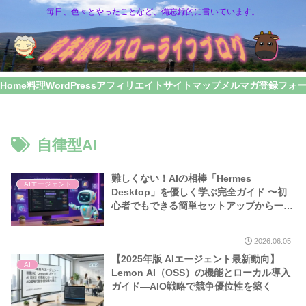
毎日、色々とやったことなど、備忘録的に書いています。
Home
料理
WordPress
アフィリエイト
サイトマップ
メルマガ登録フォ
自律型AI
難しくない！AIの相棒「Hermes
AIエージェント
Desktop」を優しく学ぶ完全ガイド 〜初
心者でもできる簡単セットアップから一歩
進んだ使い方まで〜
2026.06.05
【2025年版 AIエージェント最新動向】
AI
Lemon AI（OSS）の機能とローカル導入
ガイド—AIO戦略で競争優位性を築く