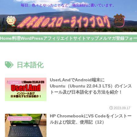
毎日、色々とやったことなど、備忘録的に書いています。
Home
料理
WordPress
アフィリエイト
サイトマップ
メルマガ登録フォ
日本語化
UserLAndでAndroid端末に
Linux
Ubuntu（Ubuntu 22.04.3 LTS）のインス
トール及び日本語化する方法を紹介！
2023.09.17
HP ChromebookにVS Codeをインストー
Chromebook
ルおよび設定、使用記（12）