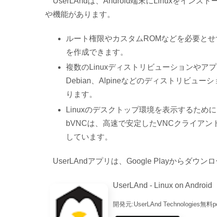
UserLAndは、Android端末にLinuxをイ
や機能があります。
ルート権限やカスタムROMなどを必要とせずに
を作成できます。
複数のLinuxディストリビューションやア
Debian、Alpineなどのディストリビュ
ります。
Linuxのデスクトップ環境を表示するため
bVNCは、高速で安定したVNCクライア
しています。
UserLAndアプリは、Google Playから
UserLAnd - Linux on Android
開発元:
UserLAnd Technologies
無料
p