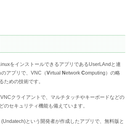
d端末にLinuxをインストールできるアプリであるUserLAndと連
めのアプリで、VNC（
V
irtual
N
etwork
C
omputing）の略
るための技術です。
で安定したVNCクライアントで、マルチタッチやキーボードなどの
どのセキュリティ機能も備えています。
ordanov (Undatech)という開発者が作成したアプリで、無料版と