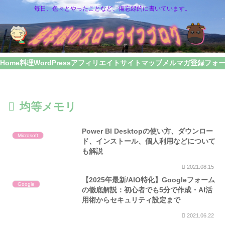
毎日、色々とやったことなど、備忘録的に書いています。
Home
料理
WordPress
アフィリエイト
サイトマップ
メルマガ登録フォ
均等メモリ
Power BI Desktopの使い方、ダウンロー
Microsoft
ド、インストール、個人利用などについて
も解説
2021.08.15
【2025年最新/AIO特化】Googleフォーム
Google
の徹底解説：初心者でも5分で作成・AI活
用術からセキュリティ設定まで
2021.06.22