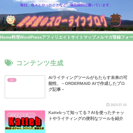
毎日、色々とやったことなど、備忘録的に書いています。
Home
料理
WordPress
アフィリエイト
サイトマップ
メルマガ登録フォ
コンテンツ生成
AIライティングツールがもたらす未来の可
AI
能性、－ORDERMAID AIで作成したブロ
グ記事－
2023.07.10
Kattebって知ってる？AIを使ったチャッ
AIチャットボット
トやライティングの便利なツールを紹介