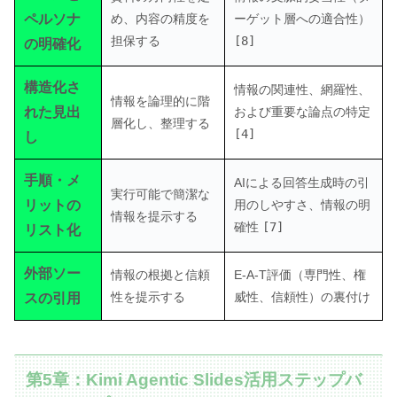
ペルソナ
め、内容の精度を
ーゲット層への適合性）
担保する
[8]
の明確化
構造化さ
情報の関連性、網羅性、
情報を論理的に階
れた見出
および重要な論点の特定
層化し、整理する
[4]
し
手順・メ
AIによる回答生成時の引
実行可能で簡潔な
リットの
用のしやすさ、情報の明
情報を提示する
確性
[7]
リスト化
外部ソー
情報の根拠と信頼
E-A-T評価（専門性、権
性を提示する
威性、信頼性）の裏付け
スの引用
第5章：Kimi Agentic Slides活用ステップバ