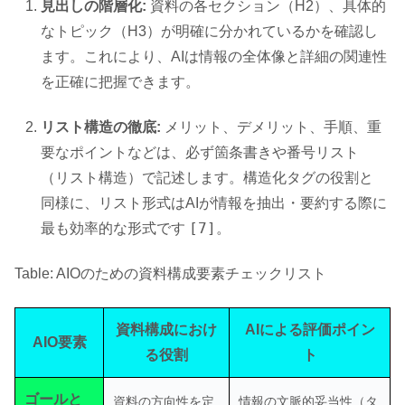
見出しの階層化:
資料の各セクション（H2）、具体的
なトピック（H3）が明確に分かれているかを確認し
ます。これにより、AIは情報の全体像と詳細の関連性
を正確に把握できます。
リスト構造の徹底:
メリット、デメリット、手順、重
要なポイントなどは、必ず箇条書きや番号リスト
（リスト構造）で記述します。構造化タグの役割と
同様に、リスト形式はAIが情報を抽出・要約する際に
[7]
最も効率的な形式です
。
Table: AIOのための資料構成要素チェックリスト
資料構成におけ
AIによる評価ポイン
AIO要素
る役割
ト
ゴールと
資料の方向性を定
情報の文脈的妥当性（タ