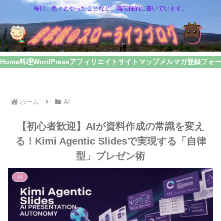
毎日、色々とやったことなど、備忘録的に書いています。
Home
料理
WordPress
アフィリエイト
サイトマップ
メルマガ登録フォ
ホーム
AI
【初心者歓迎】AIが資料作成の常識を変え
る！Kimi Agentic Slidesで実現する「自律
型」プレゼン術
AI