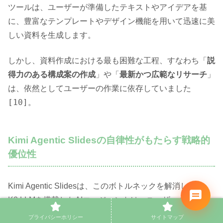
ツールは、ユーザーが準備したテキストやアイデアを基
に、豊富なテンプレートやデザイン機能を用いて迅速に美
しい資料を生成します。
しかし、資料作成における最も困難な工程、すなわち「
説
得力のある構成案の作成
」や「
最新かつ広範なリサーチ
」
は、依然としてユーザーの作業に依存していました
[10]
。
Kimi Agentic Slidesの自律性がもたらす戦略的
優位性
Kimi Agentic Slidesは、このボトルネックを解消します。
K2 LLMを搭載したAIエージェントは、ユーザーの指示を
自律的に分析
し、Agentic Searchを通じて外部環境から最
プライバシーホリシー
サイトマップ