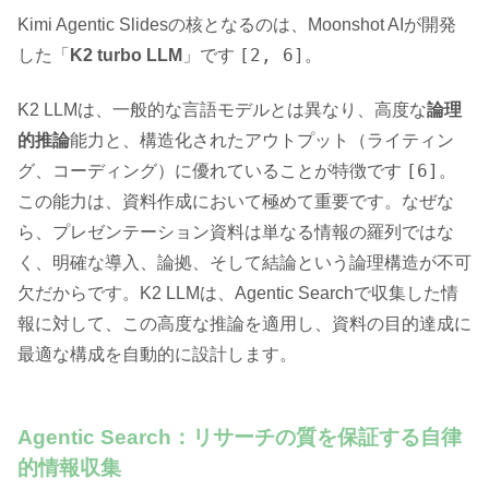
Kimi Agentic Slidesの核となるのは、Moonshot AIが開発
[2, 6]
した「
K2 turbo LLM
」です
。
K2 LLMは、一般的な言語モデルとは異なり、高度な
論理
的推論
能力と、構造化されたアウトプット（ライティン
[6]
グ、コーディング）に優れていることが特徴です
。
この能力は、資料作成において極めて重要です。なぜな
ら、プレゼンテーション資料は単なる情報の羅列ではな
く、明確な導入、論拠、そして結論という論理構造が不可
欠だからです。K2 LLMは、Agentic Searchで収集した情
報に対して、この高度な推論を適用し、資料の目的達成に
最適な構成を自動的に設計します。
Agentic Search：リサーチの質を保証する自律
的情報収集