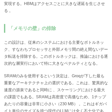
実現する。HBMはアクセスごとに大きな遅延を生じさせ
る 。
「メモリの壁」の排除
この設計は、従来のシステムにおける主要なボトルネッ
ク、すなわちプロセッサと外部メモリ間の絶え間ないデー
タ転送を排除する。このボトルネックは、推論における逐
次的な層実行において特に大きなペナルティとなる。
SRAMのみを使用するという決定は、Groqが下した最も
重要なアーキテクチャ上の選択である。これは、驚異的な
速度の源泉であると同時に 、スケーリングにおける最大
の課題でもある。SRAMは高密度で高価なため、1チップ
あたりの容量は非常に小さい（230 MB） 。これはギガバ
イト単位のサイズを持つ現代のLLMには全く不十分であ