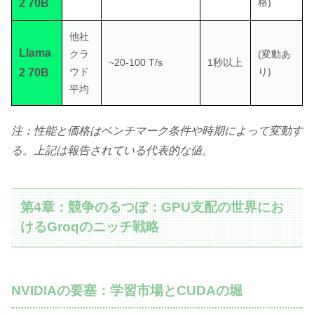
格)
2 70B
他社
Llama
クラ
(変動あ
~20-100 T/s
1秒以上
ウド
り)
2 70B
平均
注：性能と価格はベンチマーク条件や時期によって変動す
る。上記は報告されている代表的な値。
第4章：競争のるつぼ：GPU支配の世界にお
けるGroqのニッチ戦略
NVIDIAの要塞：学習市場とCUDAの堀