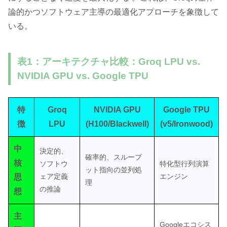
論的かつソフトウェア主導の最適化アプローチを象徴して
いる。
表1：アーキテクチャ比較：Groq LPU vs.
NVIDIA GPU vs. Google TPU
特
Groq
NVIDIA GPU
Google TPU
徴
LPU
(H100/Blackwell)
(v5/Ironwood)
中
決定的、
確率的、スループ
核
ソフトウ
特化型行列演算
ット指向の並列処
ェア定義
エンジン
思
理
の推論
想
主
Googleエコシス