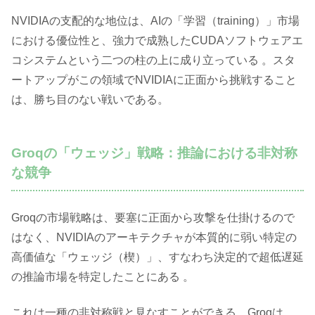
NVIDIAの支配的な地位は、AIの「学習（training）」市場
における優位性と、強力で成熟したCUDAソフトウェアエ
コシステムという二つの柱の上に成り立っている 。スタ
ートアップがこの領域でNVIDIAに正面から挑戦すること
は、勝ち目のない戦いである。
Groqの「ウェッジ」戦略：推論における非対称
な競争
Groqの市場戦略は、要塞に正面から攻撃を仕掛けるので
はなく、NVIDIAのアーキテクチャが本質的に弱い特定の
高価値な「ウェッジ（楔）」、すなわち決定的で超低遅延
の推論市場を特定したことにある 。
これは一種の非対称戦と見なすことができる。Groqは、