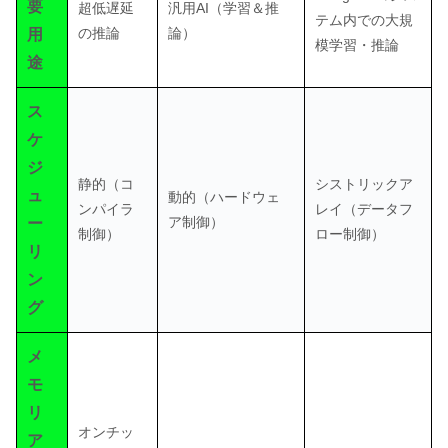
要
超低遅延
汎用AI（学習＆推
テム内での大規
の推論
論）
用
模学習・推論
途
ス
ケ
ジ
静的（コ
シストリックア
ュ
動的（ハードウェ
ンパイラ
レイ（データフ
ア制御）
ー
制御）
ロー制御）
リ
ン
グ
メ
モ
リ
オンチッ
ア