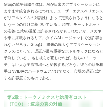
Groqの競争戦略全体は、AIが日常のアプリケーションに
ますます統合されるにつれて、ユーザーエクスペリエンス
がリアルタイムの対話性によって定義されるようになると
いう一つの賭けに基づいている 。現在、チャットボット
の応答に2秒の遅延は許容されるかもしれないが、メガネ
や車に搭載されるリアルタイムAIエージェントでは許容さ
れないだろう。Groqは、将来の膨大なアプリケーション
クラスにとって、遅延が最も重要なボトルネックになると
予測している 。もし彼らが正しければ、彼らの「ニッ
チ」は巨大な主流市場へと変貌するだろう。彼らの競争相
手はNVIDIAのハードウェアだけでなく、市場の遅延に対
する許容度そのものである。
第5章：トークノミクスと総所有コスト
（TCO）：速度の真の対価