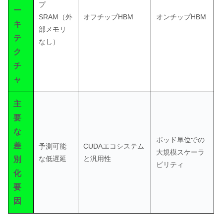
プ
ー
SRAM（外
オフチップHBM
オンチップHBM
キ
部メモリ
テ
なし）
ク
チ
ャ
主
要
な
ポッド単位での
差
予測可能
CUDAエコシステム
大規模スケーラ
な低遅延
と汎用性
別
ビリティ
化
要
因