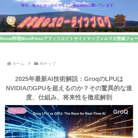
毎日、色々とやったことなど、備忘録的に書いています。
Home
料理
WordPress
アフィリエイト
サイトマップ
メルマガ登録フォ
ホーム
AIチップ
2025年最新AI技術解説：GroqのLPUは
NVIDIAのGPUを超えるのか？その驚異的な速
度、仕組み、将来性を徹底解剖
AIチップ