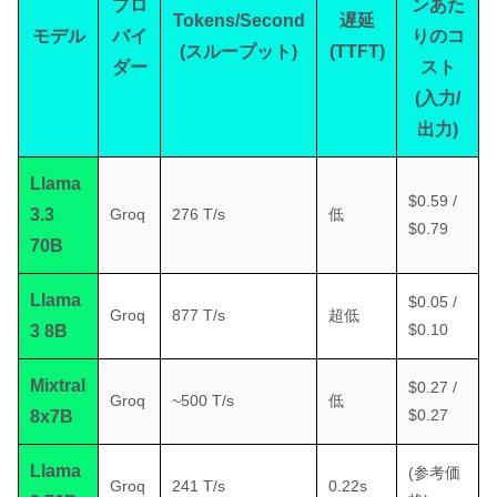
プロ
ンあた
Tokens/Second
遅延
モデル
バイ
りのコ
(スループット)
(TTFT)
ダー
スト
(入力/
出力)
Llama
$0.59 /
3.3
Groq
276 T/s
低
$0.79
70B
Llama
$0.05 /
Groq
877 T/s
超低
$0.10
3 8B
Mixtral
$0.27 /
Groq
~500 T/s
低
$0.27
8x7B
Llama
(参考価
Groq
241 T/s
0.22s