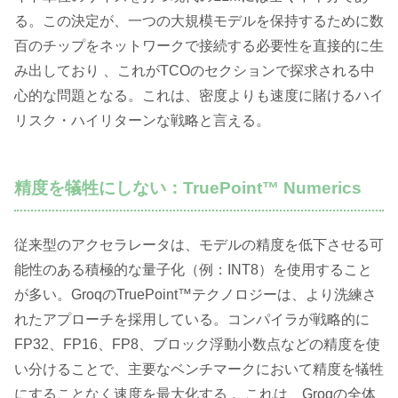
る。この決定が、一つの大規模モデルを保持するために数
百のチップをネットワークで接続する必要性を直接的に生
み出しており 、これがTCOのセクションで探求される中
心的な問題となる。これは、密度よりも速度に賭けるハイ
リスク・ハイリターンな戦略と言える。
精度を犠牲にしない：TruePoint™ Numerics
従来型のアクセラレータは、モデルの精度を低下させる可
能性のある積極的な量子化（例：INT8）を使用すること
が多い。GroqのTruePoint™テクノロジーは、より洗練さ
れたアプローチを採用している。コンパイラが戦略的に
FP32、FP16、FP8、ブロック浮動小数点などの精度を使
い分けることで、主要なベンチマークにおいて精度を犠牲
にすることなく速度を最大化する 。これは、Groqの全体