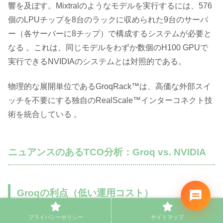
響を及ぼす。Mixtralのようなモデルを実行するには、576
個のLPUチップを8台のラックに収められた9台のサーバ
ー（各サーバーに8チップ）で構成するシステムが必要と
なる 。これは、同じモデルをわずか数個のH100 GPUで
実行できるNVIDIAのシステムとは対照的である。
物理的な展開単位であるGroqRack™は、高価な外部スイ
ッチを不要にする独自のRealScale™インターコネクト技
術を統合している 。
ニュアンスのあるTCO分析：Groq vs. NVIDIA
Groqの利点（低い運用コスト）
プライバシーホリシー
サイトマップ
電力効率：
LPUアーキテクチャは、演算あたりのエ