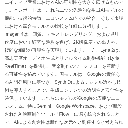
エイティブ産業におけるAIの可能性を大きく広げるもので
す。本レポートは、これら二つの先進的な生成AIモデルの
機能、技術的特徴、エコシステム内での統合、そして市場
における競合モデルとの比較を詳細に分析します。
Imagen 4は、画質、テキストレンダリング、および処理
速度において顕著な進歩を遂げ、2K解像度での出力や、
複雑な細部の再現性を実現しています。一方、Lyria 2は、
高忠実度オーディオ生成とリアルタイム制御機能（Lyria
RealTime）を提供し、音楽制作のワークフローを革新す
る可能性を秘めています。両モデルは、Googleの責任あ
るAI開発原則に基づき、SynthIDによるデジタル透かし技
術を導入することで、生成コンテンツの透明性と安全性を
確保しています。これらのモデルがGoogleの広範なエコ
システム、特にGemini、Google Workspace、および新設
されたAI映画制作ツール「Flow」に深く統合されること
で、AIによる創造性は新たな次元へと到達すると考えられ