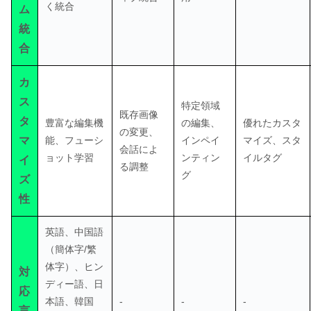
く統合
ム
統
合
カ
ス
特定領域
既存画像
タ
豊富な編集機
の編集、
優れたカスタ
の変更、
マ
能、フューシ
インペイ
マイズ、スタ
会話によ
ョット学習
ンティン
イルタグ
イ
る調整
グ
ズ
性
英語、中国語
（簡体字/繁
体字）、ヒン
対
ディー語、日
応
本語、韓国
-
-
-
言