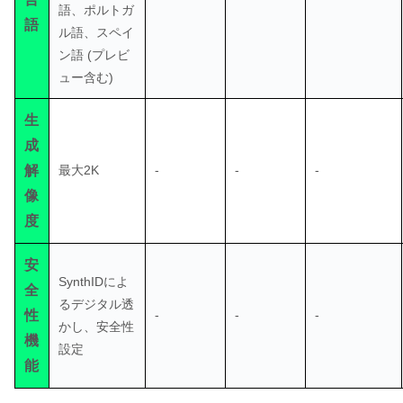
語、ポルトガ
語
ル語、スペイ
ン語 (プレビ
ュー含む)
生
成
解
最大2K
-
-
-
像
度
安
SynthIDによ
全
るデジタル透
性
-
-
-
かし、安全性
機
設定
能