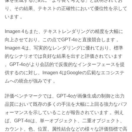
像を生成するために「より長く考える」と説明されてお
り、その結果、テキストの正確性において優位性を示して
います 。
Imagen 4もまた、テキストレンダリングの精度を大幅に
向上させており、この点でGPT-4oと直接競合します 。
Imagen 4は、写実的なレンダリングに優れており、標準
的なシナリオでは良好な結果を出すと評価されています
。GPT-4oがより会話的で反復的なインターフェースを提
供するのに対し、Imagen 4はGoogleの広範なエコシステ
ムへの統合が強みです 。
評価ベンチマークでは、GPT-4oが画像生成の制御と出力
品質において既存の多くの手法を大幅に上回る強力なパフ
ォーマンスを示していることが報告されています 。例え
ば、GPT-4oは、単一オブジェクト、二重オブジェクト、
カウント、色、位置、属性結合などの様々な評価指標で高