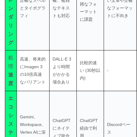
正確なスペル
確、複雑
い文章や正確
雑なフォ
とタイポグラ
なテキス
なフォーマッ
ン
ーマット
フィ
トも対応
トに不向き
ダ
に課題
リ
ン
グ
処
高速、将来的
DALL-E 3
比較的速
理
にImagen 3
より時間
い (30秒以
-
の10倍高速
がかかる
速
内)
なバリアント
場合あり
度
エ
コ
シ
Gemini、
ChatGPT
ChatGPT
ス
Workspace、
Discordベー
にネイテ
経由で利
Vertex AIに深
ス
テ
ィブ統合
用