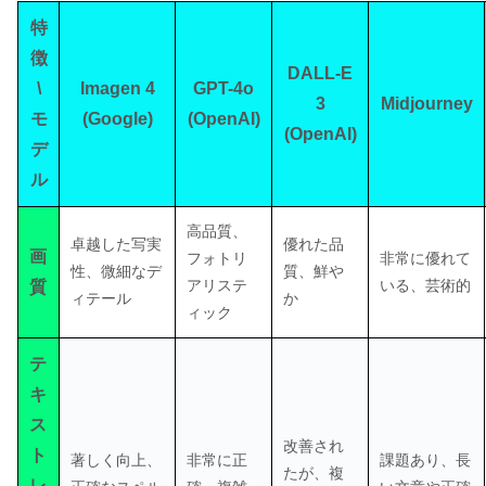
特
徴
DALL-E
\
Imagen 4
GPT-4o
3
Midjourney
モ
(Google)
(OpenAI)
(OpenAI)
デ
ル
高品質、
卓越した写実
優れた品
画
フォトリ
非常に優れて
性、微細なデ
質、鮮や
アリステ
いる、芸術的
質
ィテール
か
ィック
テ
キ
ス
改善され
ト
著しく向上、
非常に正
課題あり、長
たが、複
レ