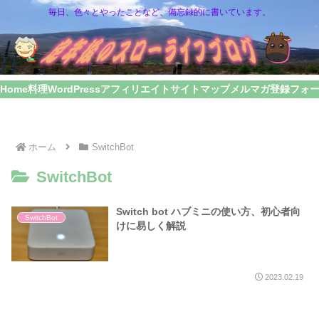
毎日、色々とやったことなど、備忘録的に書いています。
Home
料理
WordPress
アフィリエイト
サイトマップ
メルマガ登録フォ
ホーム
SwitchBot
SwitchBot
Switch bot ハブミニの使い方、初心者向
SwitchBot
けに易しく解説
2023.02.19