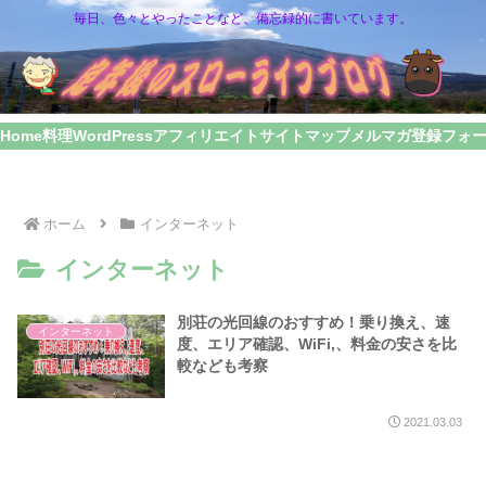
毎日、色々とやったことなど、備忘録的に書いています。
Home
料理
WordPress
アフィリエイト
サイトマップ
メルマガ登録フォ
ホーム
インターネット
インターネット
別荘の光回線のおすすめ！乗り換え、速
インターネット
度、エリア確認、WiFi,、料金の安さを比
較なども考察
2021.03.03