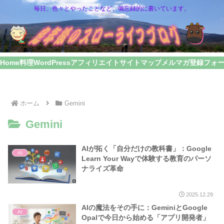
毎日、色々とやったことなど、備忘録的に書いています。
Home
料理
WordPress
アフィリエイト
サイトマップ
メルマガ登録フォ
ホーム
Gemini
Gemini
AIが拓く「自分だけの教科書」：Google
AI
Learn Your Wayで体験する教育のパーソ
ナライズ革命
2025.12.29
AIの魔法をその手に：GeminiとGoogle
AI
Opalで今日から始める「アプリ開発者」