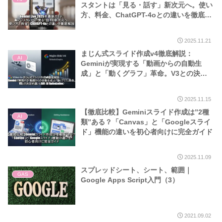
スタントは「見る・話す」新次元へ。使い
方、料金、ChatGPT-4oとの違いを徹底解
説
2025.11.21
まじん式スライド作成v4徹底解説：
AI
Geminiが実現する「動画からの自動生
成」と「動くグラフ」革命。V3との決定
的違いとAIO（AI Optimization）
2025.11.15
【徹底比較】Geminiスライド作成は”2種
AI
類”ある？「Canvas」と「Googleスライ
ド」機能の違いを初心者向けに完全ガイド
2025.11.09
スプレッドシート、シート、範囲｜
GAS
Google Apps Script入門（3）
2021.09.02