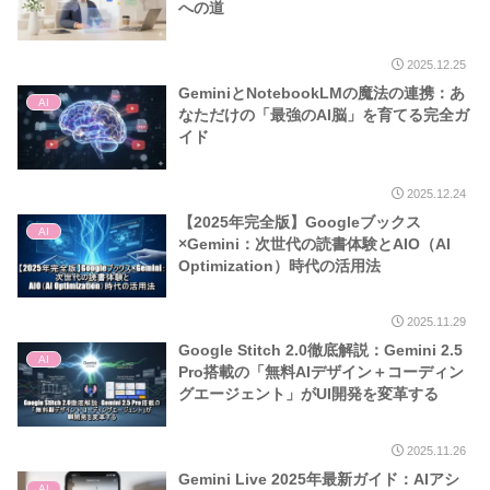
への道
2025.12.25
GeminiとNotebookLMの魔法の連携：あ
AI
なただけの「最強のAI脳」を育てる完全ガ
イド
2025.12.24
【2025年完全版】Googleブックス
AI
×Gemini：次世代の読書体験とAIO（AI
Optimization）時代の活用法
2025.11.29
Google Stitch 2.0徹底解説：Gemini 2.5
AI
Pro搭載の「無料AIデザイン＋コーディン
グエージェント」がUI開発を変革する
2025.11.26
Gemini Live 2025年最新ガイド：AIアシ
AI