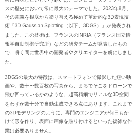
スの歴史において常に最大のテーマでした。2023年8月、
その常識を根底から塗り替える極めて革新的な3D表現技
術「3D Gaussian Splatting（以下、3DGS）」が発表され
ました
。この技術は、フランスのINRIA（フランス国立情
報学自動制御研究所）などの研究チームが発表したもの
で、瞬く間に世界中の開発者やクリエイターを虜にしまし
た
。
3DGSの最大の特徴は、スマートフォンで撮影した短い動
画や、数十〜数百枚の写真から、まるでそこをドローンで
飛び回っているかのような、超高精細でリアルな3D空間
をわずか数十分で自動生成できる点にあります
。これまで
の3Dモデリングのように、専門のエンジニアが何日もか
けて形を作り、表面に画像を貼り付けるといった複雑な作
業は必要ありません
。