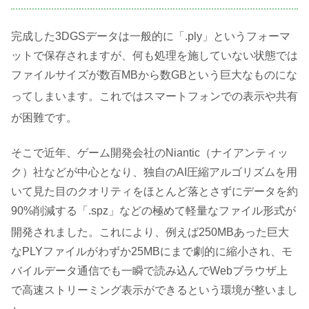
完成した3DGSデータは一般的に「.ply」というフォーマ
ットで保存されますが、何も処理を施していない状態では
ファイルサイズが数百MBから数GBという巨大なものにな
ってしまいます
。これではスマートフォンでの表示や共有
が困難です
。
そこで近年、ゲーム開発会社のNiantic（ナイアンティッ
ク）社などが中心となり、独自のAI圧縮アルゴリズムを用
いて見た目のクオリティをほとんど落とさずにデータを約
90%削減する「.spz」などの極めて軽量なファイル形式が
開発されました
。これにより、例えば250MBあった巨大
なPLYファイルがわずか25MBにまで劇的に縮小され、モ
バイルデータ通信でも一瞬で読み込んでWebブラウザ上
で高速ストリーミング表示ができるという環境が整いまし