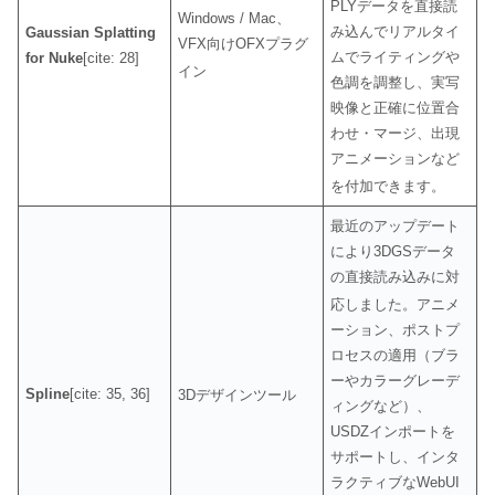
PLYデータを直接読
Windows / Mac、
み込んでリアルタイ
Gaussian Splatting
VFX向けOFXプラグ
ムでライティングや
for Nuke
[cite: 28]
イン
色調を調整し、実写
映像と正確に位置合
わせ・マージ、出現
アニメーションなど
を付加できます
。
最近のアップデート
により3DGSデータ
の直接読み込みに対
応しました
。アニメ
ーション、ポストプ
ロセスの適用（ブラ
ーやカラーグレーデ
Spline
[cite: 35, 36]
3Dデザインツール
ィングなど）、
USDZインポートを
サポートし、インタ
ラクティブなWebUI