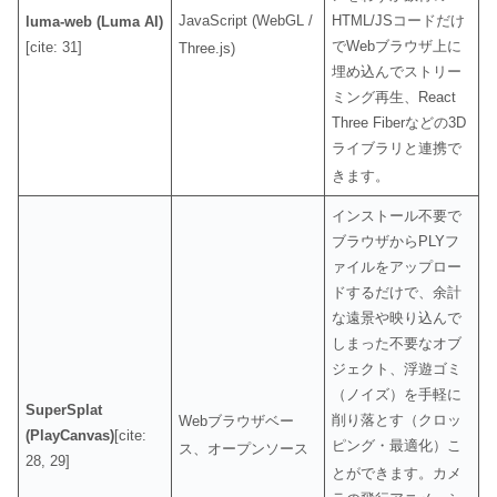
JavaScript (WebGL /
HTML/JSコードだけ
luma-web (Luma AI)
でWebブラウザ上に
[cite: 31]
Three.js)
埋め込んでストリー
ミング再生、React
Three Fiberなどの3D
ライブラリと連携で
きます
。
インストール不要で
ブラウザからPLYフ
ァイルをアップロー
ドするだけで、余計
な遠景や映り込んで
しまった不要なオブ
ジェクト、浮遊ゴミ
（ノイズ）を手軽に
SuperSplat
削り落とす（クロッ
Webブラウザベー
(PlayCanvas)
[cite:
ピング・最適化）こ
ス、オープンソース
28, 29]
とができます
。カメ