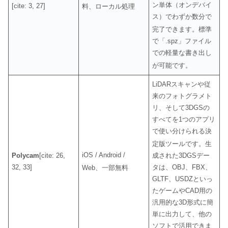
ン単体（オンデバイ
[cite: 3, 27]
料、ローカル処理
ス）でわずか数分で
完了できます
。標準
で「.spz」ファイル
での軽量な書き出し
が可能です
。
LiDARスキャンや従
来のフォトグラメト
リ、そして3DGSの
すべてを1つのアプリ
で使い分けられる決
定版ツールです
。生
iOS / Android /
Polycam
[cite: 26,
成された3DGSデー
32, 33]
タは、OBJ、FBX、
Web、一部無料
GLTF、USDZといっ
たゲームやCAD用の
汎用的な3D形式に簡
単に出力して、他の
ソフトで活用できま