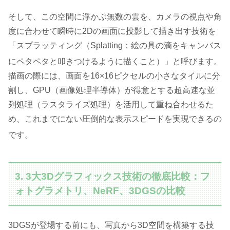
そして、この空間に浮かぶ無数の雲を、カメラの視点や角
度に合わせて瞬時に2Dの画面に投影して描き出す技術を
「スプラッティング（Splatting：絵の具の滴をキャンバス
にペタペタと叩きつけるように描くこと）」と呼びます
。
描画の際には、画面を16×16ピクセルの小さなタイルに分
割し、GPU（画像処理半導体）が得意とする超高速な並
列処理（ラスタライズ処理）を活用して重ね合わせるた
め、これまでにない圧倒的な表示スピードを実現できるの
です
。
3. 3大3Dグラフィックス技術の徹底比較：フ
ォトグラメトリ、NeRF、3DGSの比較
3DGSが登場する前にも、写真から3D空間を構築する技