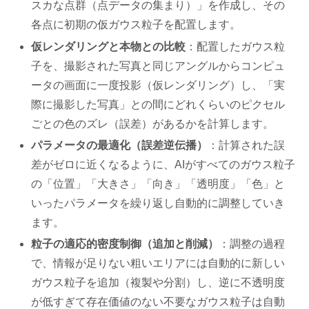
スカな点群（点データの集まり）」を作成し、その
各点に初期の仮ガウス粒子を配置します。
仮レンダリングと本物との比較
：配置したガウス粒
子を、撮影された写真と同じアングルからコンピュ
ータの画面に一度投影（仮レンダリング）し、「実
際に撮影した写真」との間にどれくらいのピクセル
ごとの色のズレ（誤差）があるかを計算します。
パラメータの最適化（誤差逆伝播）
：計算された誤
差がゼロに近くなるように、AIがすべてのガウス粒子
の「位置」「大きさ」「向き」「透明度」「色」と
いったパラメータを繰り返し自動的に調整していき
ます。
粒子の適応的密度制御（追加と削減）
：調整の過程
で、情報が足りない粗いエリアには自動的に新しい
ガウス粒子を追加（複製や分割）し、逆に不透明度
が低すぎて存在価値のない不要なガウス粒子は自動