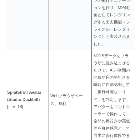
ラの飛行アニメーシ
ョンを作り、MP4動
画としてレンダリン
グする出力機能（フ
ライスルーレンダリ
ング）も実装されま
した
。
3DGSデータをブラ
ウザに読み込ませる
だけで、AIが空間の
地形や床の平坦さを
瞬時に自動認識して
「歩行可能なエリ
SplatStroll Avatar
Webブラウザベー
(Studio Duckbill)
ア」を判定します
。
ス、無料
[cite: 18]
アバターをコントロ
ーラーで操作して、
空間の奥行きや高低
差を身体感覚として
自由に歩行体験でき