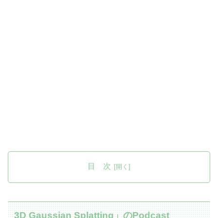
目 次
3D Gaussian Splatting」のPodcast