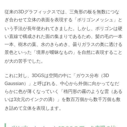
従来の3Dグラフィックスでは、三角形の板を無数につな
ぎ合わせて立体の表面を表現する「ポリゴンメッシュ」と
いう手法が長年使われてきました
。しかし、ポリゴンは硬
い直線で構成された面の集まりであるため、髪の毛の一本
一本、樹木の葉、水のきらめき、曇りガラスの奥に透ける
景色といった「境界が曖昧なもの」を自然に表現すること
が大の苦手でした
。
これに対し、3DGSは空間の中に「ガウス分布（3D
Gaussian）」と呼ばれる、中心から外側に向かってなだ
らかに色が薄くなっていく「楕円形の霧のような雲（ある
いは3次元のインクの滴）」を数百万個から数千万個も敷
き詰めて立体を表現します
。