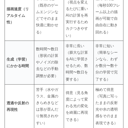
（視点を変え
（既存のゲー
（毎秒100フレ
るたびに重い
描画速度（リ
ムエンジンな
ーム以上の描
AIの計算を再
アルタイム
どでそのまま
画が可能で自
実行するため
性）
快適に動かせ
由自在に動き
カクつきやす
る）
回れる）
い）
非常に長い
非常に短い
数時間〜数日
（膨大な計算
（簡単なシー
（形状の計算
をAIに学習さ
ンなら、わず
生成（学習）
やノイズの除
せるため、数
か数分〜数十
にかかる時間
去などの手動
時間〜数日を
分の学習で完
調整が必要）
要する）
了する）
苦手（水やガ
極めて得意
得意（見る角
ラス、金属の
（写真に写っ
度によって変
きらめきなど
たままの反射
透過や反射の
わる光の変化
は形が歪んだ
光や水の透明
再現性
を綺麗に再現
り無視されや
感をそのまま
できる）
すい）
表現できる）