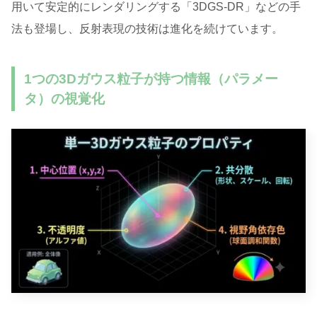
用いて安定的にレンダリングする「3DGS-DR」などの手
法も登場し、反射表現の技術は進化を続けています
。
1つの3Dガウス粒子が持つ情報（パラメー
タ）の視覚化