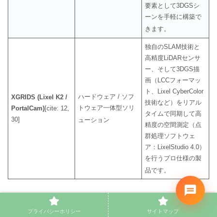
要素として3DGSシ
ーンを手軽に構築で
きます
。
独自のSLAM技術と
高精度LiDARセンサ
ー、そして3DGS描
画（LCCフォーマッ
ト、Lixel CyberColor
ハードウェア / ソフ
XGRIDS (Lixel K2 /
技術など）をリアル
トウェア一体型ソリ
PortalCam)
[cite: 12,
タイムで同期して高
30]
ューション
精度の空間測定（点
群処理ソフトウェ
ア：LixelStudio 4.0）
を行うプロ仕様の製
品です
。
6. 産業界を揺るがす最新応用事例：ホビー、
プライバシーホリシー
サイトマップ