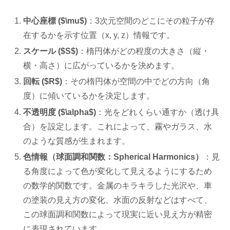
中心座標 ($\mu$)
：3次元空間のどこにその粒子が存
在するかを示す位置（x, y, z）情報です。
スケール ($S$)
：楕円体がどの程度の大きさ（縦・
横・高さ）に広がっているかを決めます。
回転 ($R$)
：その楕円体が空間の中でどの方向（角
度）に傾いているかを決定します。
不透明度 ($\alpha$)
：光をどれくらい通すか（透け具
合）を設定します。これによって、霧やガラス、水
のような質感が生まれます。
色情報（球面調和関数：Spherical Harmonics）
：見
る角度によって色が変化して見えるようにするため
の数学的関数です。金属のキラキラした光沢や、車
の塗装の見え方の変化、水面の反射などはすべて、
この球面調和関数によって現実に近い見え方が精密
に表現されています。