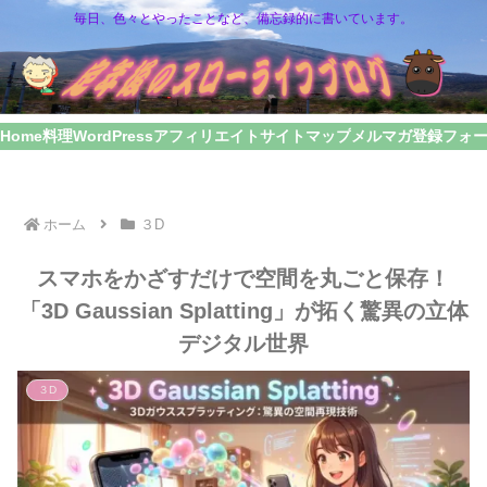
毎日、色々とやったことなど、備忘録的に書いています。
Home
料理
WordPress
アフィリエイト
サイトマップ
メルマガ登録フォ
ホーム
３D
スマホをかざすだけで空間を丸ごと保存！
「3D Gaussian Splatting」が拓く驚異の立体
デジタル世界
３D