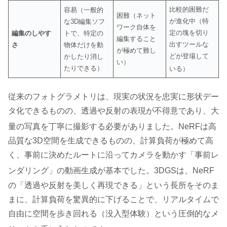
比較的困難だ
容易（一般的
困難（ネット
が進化中（特
な3D編集ソフ
ワーク自体を
定の塊を切り
編集のしやす
トで、特定の
編集すること
出すツールな
さ
物体だけを動
が極めて難し
どが登場して
かしたり消し
い）
たりできる）
いる）
従来のフォトグラメトリは、現実の状況を忠実に形状デー
タ化できるものの、透過や反射の表現が不得意であり、大
量の写真を丁寧に撮影する必要がありました
。NeRFは高
品質な3D空間を生成できるものの、計算負荷が極めて高
く、事前に決めたルートに沿ってカメラを動かす「事前レ
ンダリング」の動画生成が基本でした
。3DGSは、NeRF
の「透過や反射を美しく再現できる」という長所をそのま
まに、計算負荷を驚異的に下げることで、リアルタイムで
自由に空間を歩き回れる（没入型体験）という圧倒的なメ