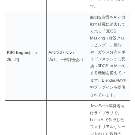
す
。
面倒な背景をAIが自
動で綺麗に消去して
くれる「3DGS
Masking（背景クロ
ッピング）」機能
や、ガウス分布をポ
Android / iOS /
KIRI Engine
[cite:
リゴンメッシュに変
29, 34]
Web、一部課金あり
換（3DGS-to-Mesh）
する機能を備えてい
ます
。Blender用の無
料プラグインも提供
されています
。
JavaScript開発者向
けライブラリで、
Luma AIで作成した
フォトリアルなシー
ンをわずか数行の