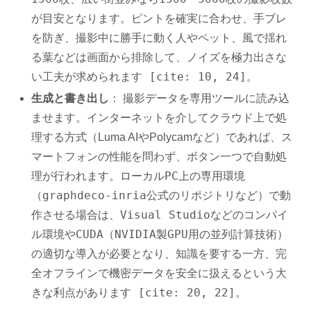
が目安となります。ピントを確実に合わせ、手ブレ
を防ぎ、撮影中に勝手に動く人やペット、風で揺れ
る葉などは画面から排除して、ノイズを極力出さな
い工夫が求められます [cite: 10, 24]。
生成と書き出し
： 撮影データを専用ツールに読み込
ませます。インターネットを介してクラウド上で処
理する方式（Luma AIやPolycamなど）であれば、ス
マートフォンの性能を問わず、ボタン一つで自動処
ローカルPC上の専用環境
理が行われます。
（graphdeco-inria公式のリポジトリなど）で動
作させる場合は、Visual Studioなどのコンパイ
ル環境やCUDA（NVIDIA製GPU用の並列計算技術）
の適切な導入が必要となり、知識を要する一方、完
全オフラインで機密データを安全に扱えるという大
きな利点があります [cite: 20, 22]。