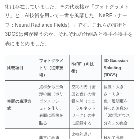
術は存在していました
。その代表格が「フォトグラメト
リ」と、AI技術を用いて一世を風靡した「NeRF（ナー
フ：Neural Radiance Fields）」です
。これらの技術と
3DGSは何が違うのか、それぞれの仕組みと得手不得手を
表にまとめました
。
フォトグラメ
3D Gaussian
NeRF（AI技
比較項目
トリ（従来技
Splatting
術）
術）
(3DGS)
点群から三角
空間の光（密
位置・大き
形の面（ポリ
度と色）の情
さ・向き・
ゴンメッシ
報をAI（ニュ
色・透明度を
空間の表現方
ュ）を作り、
ーラルネット
持った無数の
式
表面に画像を
ワーク）の中
「3次元ガウス
貼る
に記録する
分布」の集合
比較的遅い
非常に高速
極めて高速