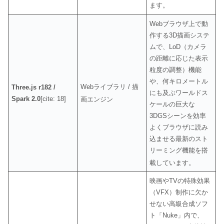
ます
。
Webブラウザ上で動
作する3D描画システ
ムで、LoD（カメラ
の距離に応じた表示
粒度の調整）機能
や、何キロメートル
Webライブラリ / 描
Three.js r182 /
にも及ぶワールドス
Spark 2.0
[cite: 18]
画エンジン
ケールの巨大な
3DGSシーンを効率
よくブラウザに読み
込ませる最新のスト
リーミング機能を搭
載しています
。
映画やTVの特殊効果
（VFX）制作に欠か
せない高級合成ソフ
ト「Nuke」内で、