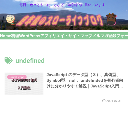
毎日、色々とやったことなど、備忘録的に書いています。
Home
料理
WordPress
アフィリエイト
サイトマップ
メルマガ登録フォ
undefined
JavaScript のデータ型（３）、真偽型、
JavaScript
Symbol型、null、undefindedを初心者向
けに分かりやすく解説｜JavaScript入門講
座（５）
2021.07.31