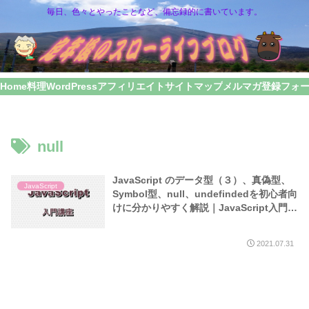
毎日、色々とやったことなど、備忘録的に書いています。
Home
料理
WordPress
アフィリエイト
サイトマップ
メルマガ登録フォ
null
JavaScript のデータ型（３）、真偽型、
JavaScript
Symbol型、null、undefindedを初心者向
けに分かりやすく解説｜JavaScript入門講
座（５）
2021.07.31