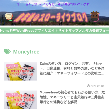
毎日、色々とやったことなど、備忘録的に書いています。
Home
料理
WordPress
アフィリエイト
サイトマップ
メルマガ登録フォ
Moneytree
Zaimの使い方、ログイン、共有、リセッ
ソフト
ト、口座連携、有料と無料の違いなどを詳
細に紹介！マネーフォワードとの比較によ
るZaimのメリットも解説
2021.02.10
Moneytreeの初心者でもわかる使い方、危
ソフト
険性、マネーツリーと楽天銀行や三井住友
銀行との連携なども解説