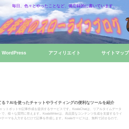
毎日、色々とやったことなど、備忘録的に書いています。
WordPress
アフィリエイト
サイトマップ
ってる？AIを使ったチャットやライティングの便利なツールを紹介
てチャットボットや記事作成を提供するサービスです。KoalaChatは、リアルタイムデータ
、様々な質問に答えます。KoalaWriterは、高品質なコンテンツ生成を支援するライ
テーマを入力するだけで記事を作成します。Koalaサービスは、無料で試せるので、